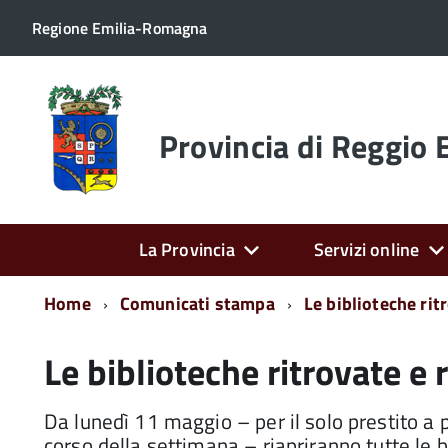
Regione Emilia-Romagna
Torna
alla
home
Provincia di Reggio 
page
La Provincia
Servizi online
Home
Comunicati stampa
Le biblioteche rit
Le biblioteche ritrovate e
Da lunedì 11 maggio – per il solo prestito a 
corso della settimana – riapriranno tutte le 