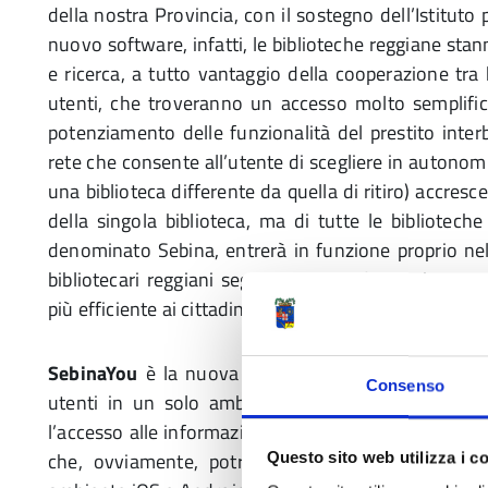
della nostra Provincia, con il sostegno dell’Istituto 
nuovo software, infatti, le biblioteche reggiane sta
e ricerca, a tutto vantaggio della cooperazione tra 
utenti, che troveranno un accesso molto semplificat
potenziamento delle funzionalità del prestito interbi
rete che consente all’utente di scegliere in autonomia
una biblioteca differente da quella di ritiro) accres
della singola biblioteca, ma di tutte le bibliotech
denominato Sebina, entrerà in funzione proprio nel
bibliotecari reggiani seguiranno una formazione spe
più efficiente ai cittadini.
SebinaYou
è la nuova piattaforma che unifica catal
Consenso
utenti in un solo ambiente digitale. Un’unica inter
l’accesso alle informazioni e la fruizione di tutte le t
che, ovviamente, potrà essere utilizzata anche
Questo sito web utilizza i c