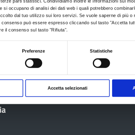
terze parti statistici. Condividiamo inoltre le informazioni sul modo
he si occupano di analisi dei dati web i quali potrebbero combinar
ccolto dal tuo utilizzo sui loro servizi. Se vuole saperne di più o 
 frutto di un lungo lavoro di coordinamento:
 Il consenso può essere espresso cliccando sul tasto "Accetta tutt
 biblioteche nelle modalità di prima, questo
re il consenso sul tasto "Rifiuta".
digitali.
Preferenze
Statistiche
 2021
Accetta selezionati
A
ia