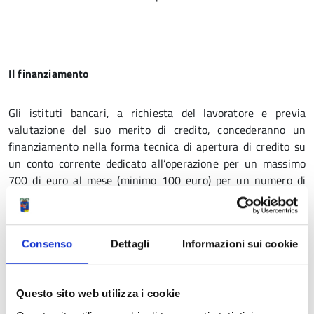
Il finanziamento
Gli istituti bancari, a richiesta del lavoratore e previa
valutazione del suo merito di credito, concederanno un
finanziamento nella forma tecnica di apertura di credito su
un conto corrente dedicato all’operazione per un massimo
700 di euro al mese (minimo 100 euro) per un numero di
mensilità pari a: 9 mesi per Cigs e Cigs per Contratti di
solidarietà difensivo (per un massimo di 6.300 euro); 2
mensilità nell’anno solare per Cig in deroga (per un massimo
Consenso
Dettagli
Informazioni sui cookie
di 1.400 euro); 3 mensilità per Cigo (per un massimo di 2.100
euro); 3 mensilità per il Fondo di integrazione salariale (per
un massimo di 2.100 euro).
Questo sito web utilizza i cookie