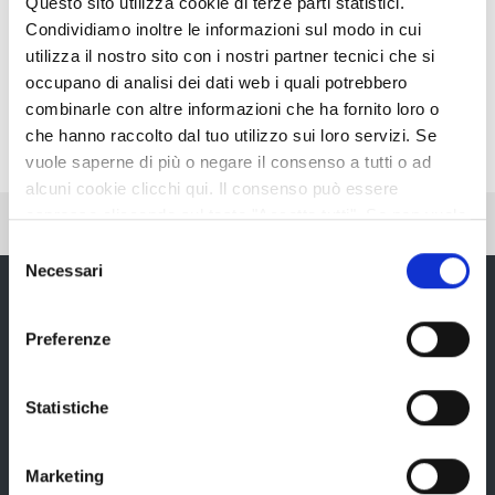
Questo sito utilizza cookie di terze parti statistici.
Condividiamo inoltre le informazioni sul modo in cui
utilizza il nostro sito con i nostri partner tecnici che si
Condividi
occupano di analisi dei dati web i quali potrebbero
combinarle con altre informazioni che ha fornito loro o
che hanno raccolto dal tuo utilizzo sui loro servizi. Se
vuole saperne di più o negare il consenso a tutti o ad
alcuni cookie clicchi qui. Il consenso può essere
espresso cliccando sul tasto "Accetta tutti". Se non vuole
Pubblicato: 01 Aprile 2020
—
Ultima modifica: 25 Giugno 2020
i cookie di terze parti statistici può negare il consenso sul
Selezione
tasto "Rifiuta".
Necessari
del
consenso
Preferenze
Provincia di Reggio Emilia
Statistiche
Marketing