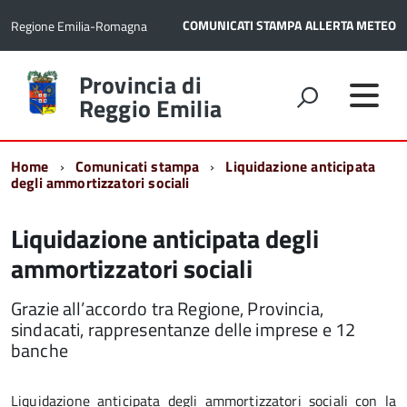
COMUNICATI STAMPA
ALLERTA METEO
Regione Emilia-Romagna
Torna
Provincia di
alla
Reggio Emilia
home
page
Home
Comunicati stampa
Liquidazione anticipata
degli ammortizzatori sociali
Liquidazione anticipata degli
ammortizzatori sociali
Grazie all’accordo tra Regione, Provincia,
sindacati, rappresentanze delle imprese e 12
banche
Liquidazione anticipata degli ammortizzatori sociali con la