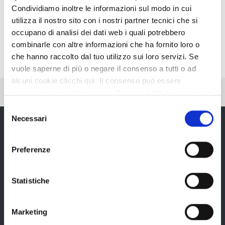
Condividiamo inoltre le informazioni sul modo in cui
utilizza il nostro sito con i nostri partner tecnici che si
occupano di analisi dei dati web i quali potrebbero
combinarle con altre informazioni che ha fornito loro o
che hanno raccolto dal tuo utilizzo sui loro servizi. Se
vuole saperne di più o negare il consenso a tutti o ad
alcuni cookie clicchi qui. Il consenso può essere
Pubblicato: 28 Giugno 2024
espresso cliccando sul tasto "Accetta tutti". Se non vuole
i cookie di terze parti statistici può negare il consenso sul
Selezione
tasto "Rifiuta".
Necessari
del
consenso
Preferenze
Provincia di Reggio Emilia
Statistiche
Marketing
La Provincia