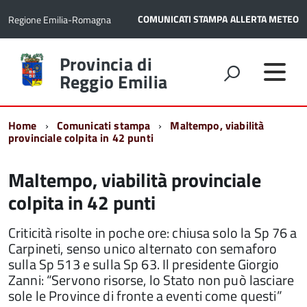
COMUNICATI STAMPA
ALLERTA METEO
Regione Emilia-Romagna
Torna
Provincia di
alla
Reggio Emilia
home
page
Home
Comunicati stampa
Maltempo, viabilità
provinciale colpita in 42 punti
Maltempo, viabilità provinciale
colpita in 42 punti
Criticità risolte in poche ore: chiusa solo la Sp 76 a
Carpineti, senso unico alternato con semaforo
sulla Sp 513 e sulla Sp 63. Il presidente Giorgio
Zanni: “Servono risorse, lo Stato non può lasciare
sole le Province di fronte a eventi come questi”