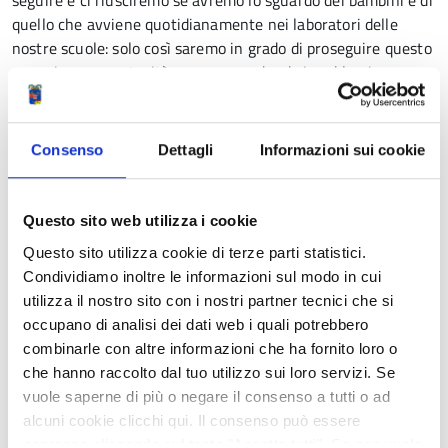
seguire e ci riusciremo se avremo lo sguardo dei bambini e di
quello che avviene quotidianamente nei laboratori delle
nostre scuole: solo così saremo in grado di proseguire questo
cammino con maturità, non nascondendo i problemi, ma
affrontandoli, restituendo quella positività che la pluralità
culturalmente ci offre e che fa divenire davvero una
ricchezza lo stare insieme da parte di persone che
Consenso
Dettagli
Informazioni sui cookie
provengono da varie parti del mondo”.
Questo sito web utilizza i cookie
Condividi
Questo sito utilizza cookie di terze parti statistici.
Condividiamo inoltre le informazioni sul modo in cui
Ingrandisci
utilizza il nostro sito con i nostri partner tecnici che si
l'immagine
occupano di analisi dei dati web i quali potrebbero
combinarle con altre informazioni che ha fornito loro o
che hanno raccolto dal tuo utilizzo sui loro servizi. Se
vuole saperne di più o negare il consenso a tutti o ad
alcuni cookie clicchi qui. Il consenso può essere
espresso cliccando sul tasto "Accetta tutti". Se non vuole