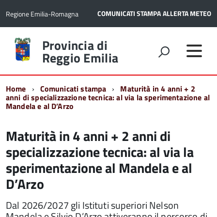
COMUNICATI STAMPA
ALLERTA METEO
Regione Emilia-Romagna
Torna
Provincia di
alla
Reggio Emilia
home
page
Home
Comunicati stampa
Maturità in 4 anni + 2
anni di specializzazione tecnica: al via la sperimentazione al
Mandela e al D’Arzo
Maturità in 4 anni + 2 anni di
specializzazione tecnica: al via la
sperimentazione al Mandela e al
D’Arzo
Dal 2026/2027 gli Istituti superiori Nelson
Mandela e Silvio D’Arzo attiveranno il percorso di