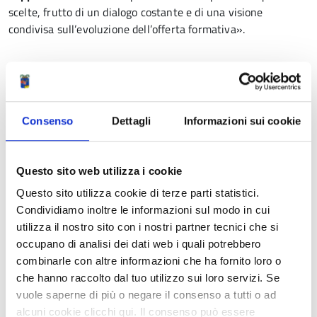
scelte, frutto di un dialogo costante e di una visione
condivisa sull’evoluzione dell’offerta formativa».
«La sperimentazione nella scuola reggiana ha una
storia
lunga e consolidata
– dichiara
Francesca Bedogni,
Vicepresidente della Provincia di Reggio Emilia con delega
alla Scuola–. Saper sperimentare nuovi percorsi
Consenso
Dettagli
Informazioni sui cookie
significa
stare al passo con i tempi
e interpretare con
responsabilità il contesto in cui viviamo, offrendo ai giovani
strumenti adeguati per il loro futuro. Ringrazio le comunità
Questo sito web utilizza i cookie
scolastiche del
Mandela
e del
D’Arzo
per il
dialogo costante
Questo sito utilizza cookie di terze parti statistici.
e costruttivo
che portiamo avanti anche su questi temi,
Condividiamo inoltre le informazioni sul modo in cui
nella consapevolezza che l’innovazione nella scuola nasce
utilizza il nostro sito con i nostri partner tecnici che si
sempre dal confronto e dalla collaborazione».
occupano di analisi dei dati web i quali potrebbero
combinarle con altre informazioni che ha fornito loro o
Contatti
che hanno raccolto dal tuo utilizzo sui loro servizi. Se
vuole saperne di più o negare il consenso a tutti o ad
alcuni cookie clicchi qui. Il consenso può essere