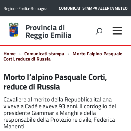
COMUNICATI STAMPA
ALLERTA METEO
Regione Emilia-Romagna
Torna
Provincia di
alla
Reggio Emilia
home
page
Home
Comunicati stampa
Morto l’alpino Pasquale
Corti, reduce di Russia
Morto l’alpino Pasquale Corti,
reduce di Russia
Cavaliere al merito della Repubblica italiana
viveva a Cadè e aveva 93 anni. Il cordoglio del
presidente Giammaria Manghi e della
responsabile della Protezione civile, Federica
Manenti