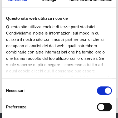
Condividi
Questo sito web utilizza i cookie
Ingrandisci
Questo sito utilizza cookie di terze parti statistici.
l'immagine
Condividiamo inoltre le informazioni sul modo in cui
utilizza il nostro sito con i nostri partner tecnici che si
occupano di analisi dei dati web i quali potrebbero
combinarle con altre informazioni che ha fornito loro o
che hanno raccolto dal tuo utilizzo sui loro servizi. Se
vuole saperne di più o negare il consenso a tutti o ad
alcuni cookie clicchi qui. Il consenso può essere
espresso cliccando sul tasto "Accetta tutti". Se non vuole
i cookie di terze parti statistici può negare il consenso sul
Selezione
tasto "Rifiuta".
Necessari
del
consenso
Pubblicato: 19 Marzo 2015
—
Ultima modifica: 25 Giugno 2020
Preferenze