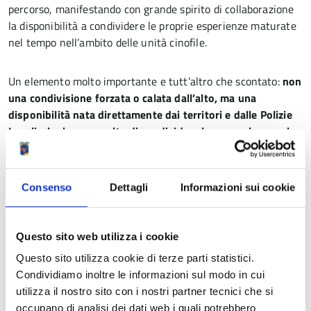
percorso, manifestando con grande spirito di collaborazione
la disponibilità a condividere le proprie esperienze maturate
nel tempo nell’ambito delle unità cinofile.
Un elemento molto importante e tutt’altro che scontato:
non
una condivisione forzata o calata dall’alto, ma una
disponibilità nata direttamente dai territori e dalle Polizie
Locali, che hanno scelto di condividere lavoro e risorse che
hanno costruito negli anni, anche a supporto degli altri
Comuni e delle forze dell’ordine statali.
Consenso
Dettagli
Informazioni sui cookie
Il compito della Provincia è anche questo: avere una visione
ampia del territorio, raccogliere disponibilità, leggere le
esigenze e costruire sinergie preziose e strumenti comuni.
Questo sito web utilizza i cookie
Questo sito utilizza cookie di terze parti statistici.
In questo caso abbiamo unito una disponibilità concreta con
Condividiamo inoltre le informazioni sul modo in cui
un’esigenza vera emersa dal territorio e dalle forze
utilizza il nostro sito con i nostri partner tecnici che si
dell’ordine, con l’obiettivo di rafforzare il presidio del
occupano di analisi dei dati web i quali potrebbero