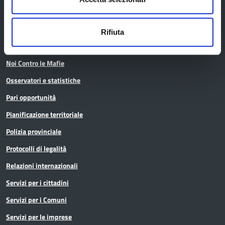
Conferenza Territoriale Sociale e Sanitaria (CTSS)
Infrastrutture, mobilità e trasporti
Rifiuta
Istruzione
Noi Contro le Mafie
Osservatori e statistiche
Pari opportunità
Pianificazione territoriale
Polizia provinciale
Protocolli di legalità
Relazioni internazionali
Servizi per i cittadini
Servizi per i Comuni
Servizi per le imprese