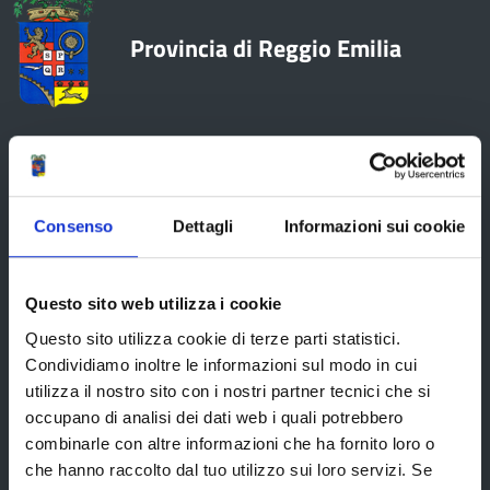
Provincia di Reggio Emilia
La Provincia
Consenso
Dettagli
Informazioni sui cookie
Organi di governo
Statuto e Regolamenti
Questo sito web utilizza i cookie
Amministrazione Trasparente
Questo sito utilizza cookie di terze parti statistici.
Condividiamo inoltre le informazioni sul modo in cui
Uffici e orari
utilizza il nostro sito con i nostri partner tecnici che si
Storia della Provincia
occupano di analisi dei dati web i quali potrebbero
combinarle con altre informazioni che ha fornito loro o
Edifici e Parchi
che hanno raccolto dal tuo utilizzo sui loro servizi. Se
Elezioni