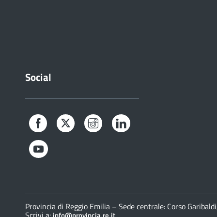
Social
Facebook
Twitter
Instagram
LinkedIn
YouTube
Provincia di Reggio Emilia – Sede centrale: Corso Gariba
Scrivi a:
info@provincia.re.it