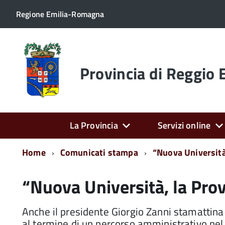
Regione Emilia-Romagna
Torna
alla
home
Provincia di Reggio 
page
La Provincia
Servizi online
Home
Comunicati stampa
“Nuova Università,
“Nuova Università, la Prov
Anche il presidente Giorgio Zanni stamattina a
al termine di un percorso amministrativo nel 