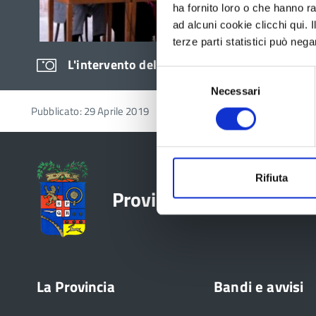
ha fornito loro o che hanno ra
ad alcuni cookie clicchi qui.
terze parti statistici può nega
L'intervento del presidente Zanni
Selezione
Necessari
del
consenso
Pubblicato: 29 Aprile 2019
Rifiuta
Provincia di Reggio Emil
La Provincia
Bandi e avvisi