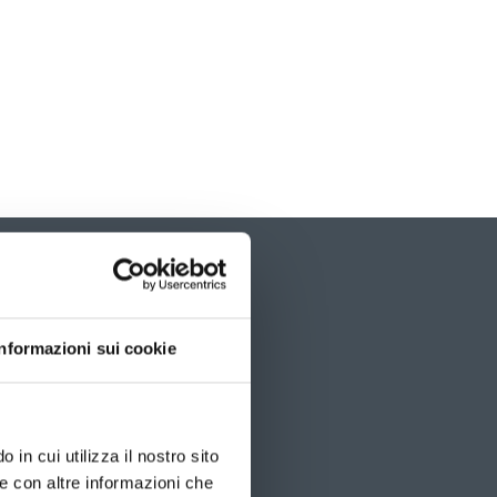
È
possibil
navigar
le
slide
Informazioni sui cookie
utilizz
i
tasti
freccia
 in cui utilizza il nostro sito
le con altre informazioni che