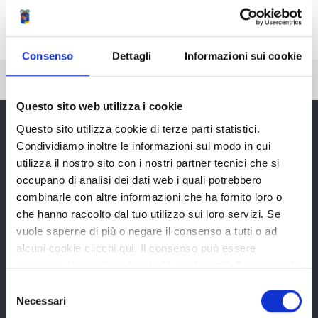
Consenso
Dettagli
Informazioni sui cookie
Pubblicato: 03 Luglio 2019
—
Ultima modifica: 25 Giugno 2020
Questo sito web utilizza i cookie
Questo sito utilizza cookie di terze parti statistici.
Condividiamo inoltre le informazioni sul modo in cui
Provincia di Reggio Emilia
utilizza il nostro sito con i nostri partner tecnici che si
occupano di analisi dei dati web i quali potrebbero
combinarle con altre informazioni che ha fornito loro o
che hanno raccolto dal tuo utilizzo sui loro servizi. Se
vuole saperne di più o negare il consenso a tutti o ad
alcuni cookie clicchi qui. Il consenso può essere
La Provincia
espresso cliccando sul tasto "Accetta tutti". Se non vuole
i cookie di terze parti statistici può negare il consenso sul
Selezione
tasto "Rifiuta".
Necessari
Organi di governo
del