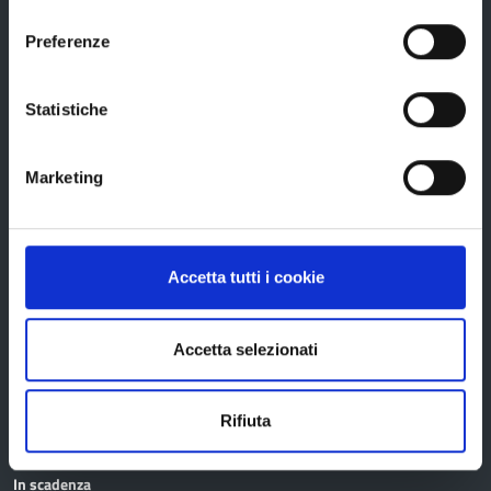
consenso
Statuto e Regolamenti
Preferenze
Amministrazione Trasparente
Uffici e orari
Statistiche
Storia della Provincia
Edifici e Parchi
Marketing
Elezioni
Accetta tutti i cookie
Bandi e avvisi
Accetta selezionati
Bandi di gara
Avvisi pubblici
Rifiuta
Concorsi e selezioni
In scadenza