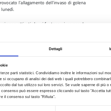
provocato l’allagamento dell’invaso di golena
 lunedì.
o, si sono attivati alcuni fontanazzi, personale
 per innalzare le coronelle. A Gualtieri l’acqua
i, comunque tutti compresi nell’area di golena
Dettagli
o aperte le scuole, rimane attivo il trasporto
a è stato annullato il mercato contadino di
ookie
to settimanale di Boretto, che era pure
terze parti statistici. Condividiamo inoltre le informazioni sul modo
he si occupano di analisi dei dati web i quali potrebbero combinar
ccolto dal tuo utilizzo sui loro servizi. Se vuole saperne di più o 
 Il consenso può essere espresso cliccando sul tasto "Accetta tutt
re il consenso sul tasto "Rifiuta".
 oggi, martedì 26 novembre, il ponte tra