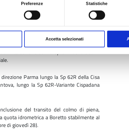
a saranno
chiusi al traffico
per tutti i mezzi.
Preferenze
Statistiche
a regionale di protezione civile, si prevede
Boretto, al livello di 7,5 metri.
p 111
Asse di Val D’Enza – dalla rotatoria
Accetta selezionati
A
 direzione del viadotto sul Po, fino al confine
all’intersezione con la Sp 62R della Cisa in
ale.
in direzione Parma lungo la Sp 62R della Cisa
antova, lungo la Sp 62R-Variante Cispadana
nclusione del transito del colmo di piena,
lla quota idrometrica a Boretto stabilmente al
re di giovedì 28).