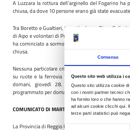
A Luzzara la rottura dell’arginello del Fogarino ha 
chiusa, da dove 10 persone erano già state evacuate
Tra Boretto e Gualtieri, in particolare a Pieve Salicet
di Aipo e volontari di Protezione civile sono al lavoro
ha cominciato a sormontare alcuni tratti degli argin
chiusa.
Consenso
Nessuna particolare criticità a Guastalla dove restan
su ruote e la ferrovia nel tratto Parma-Suzzara, m
Questo sito web utilizza i c
domani, giovedì 28. Annullato anche il merca
Questo sito utilizza cookie di 
programmato per domani.
con i nostri partner tecnici c
ha fornito loro o che hanno ra
ad alcuni cookie clicchi qui.
COMUNICATO DI MARTEDI’ 26 NOVEMBRE
terze parti statistici può nega
La Provincia di Reggio Emilia informa che dalle 17 di
Selezione