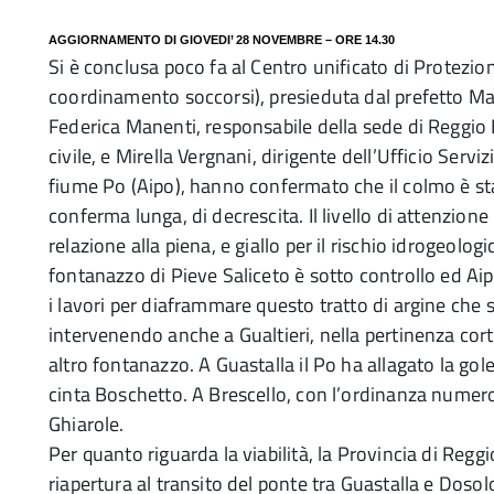
AGGIORNAMENTO DI GIOVEDI’ 28 NOVEMBRE – ORE 14.30
Si è conclusa poco fa al Centro unificato di Protezion
coordinamento soccorsi), presieduta dal prefetto Ma
Federica Manenti, responsabile della sede di Reggio 
civile, e Mirella Vergnani, dirigente dell’Ufficio Serviz
fiume Po (Aipo), hanno confermato che il colmo è stat
conferma lunga, di decrescita. Il livello di attenzione
relazione alla piena, e giallo per il rischio idrogeolog
fontanazzo di Pieve Saliceto è sotto controllo ed Ai
i lavori per diaframmare questo tratto di argine che 
intervenendo anche a Gualtieri, nella pertinenza cort
altro fontanazzo. A Guastalla il Po ha allagato la go
cinta Boschetto. A Brescello, con l’ordinanza numero
Ghiarole.
Per quanto riguarda la viabilità, la Provincia di Regg
riapertura al transito del ponte tra Guastalla e Dosolo.