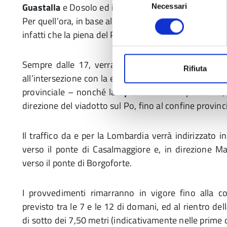
Guastalla
e Dosolo ed il ponte tra
Boretto
e Viadan
Necessari
del
Per quell’ora, in base alle stime di Aipo e dell’Agenzi
consenso
infatti che la piena del Po si avvicini, all’idrometro di 
Sempre dalle 17, verranno chiuse al transito la
S
Rifiuta
all’intersezione con la ex Sp 62R (via Argine Cisa) in
provinciale – nonché la
Sp 35
Guastalla-ponte Po, d
direzione del viadotto sul Po, fino al confine provinci
Il traffico da e per la Lombardia verrà indirizzato 
verso il ponte di Casalmaggiore e, in direzione M
verso il ponte di Borgoforte.
I provvedimenti rimarranno in vigore fino alla co
previsto tra le 7 e le 12 di domani, ed al rientro de
di sotto dei 7,50 metri (indicativamente nelle prime o