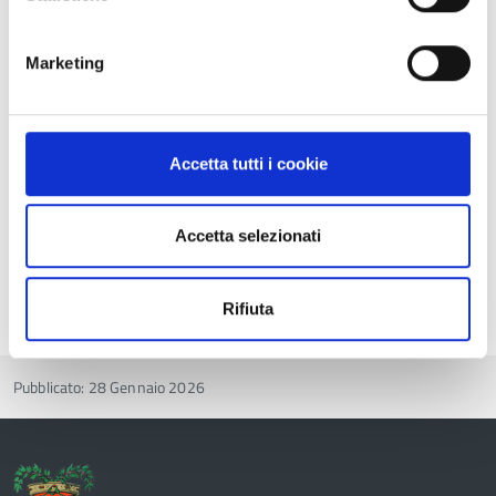
Ingrandisci
l'immagine
Marketing
Accetta tutti i cookie
Accetta selezionati
Rifiuta
Pubblicato: 28 Gennaio 2026