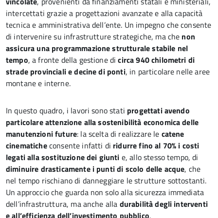
vincolate
, provenienti da finanziamenti statali e ministeriali,
intercettati grazie a progettazioni avanzate e alla capacità
tecnica e amministrativa dell’ente. Un impegno che consente
di intervenire su infrastrutture strategiche, ma che
non
assicura una programmazione strutturale stabile nel
tempo
, a fronte della gestione di
circa 940 chilometri di
strade provinciali e decine di ponti
, in particolare nelle aree
montane e interne.
In questo quadro, i lavori sono stati
progettati avendo
particolare attenzione alla sostenibilità economica delle
manutenzioni future
: la scelta di realizzare le
catene
cinematiche
consente infatti di
ridurre fino al 70% i costi
legati alla sostituzione dei giunti
e, allo stesso tempo, di
diminuire drasticamente i punti di scolo delle acque
, che
nel tempo rischiano di danneggiare le strutture sottostanti.
Un approccio che guarda non solo alla sicurezza immediata
dell’infrastruttura, ma anche alla
durabilità degli interventi
e all’efficienza dell’investimento pubblico
.