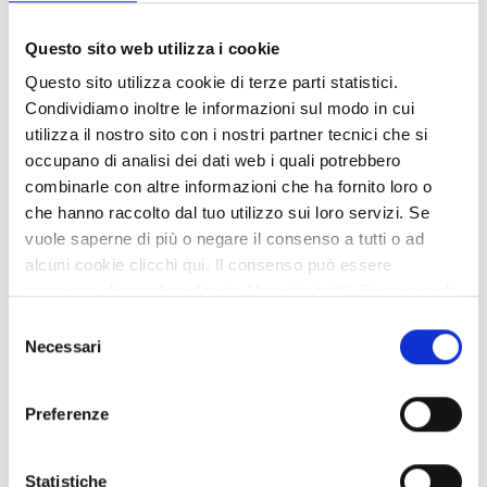
specifiche ma anche un valore strategico fondamentale.
Investire sulla sicurezza delle infrastrutture significa
Questo sito web utilizza i cookie
garantire
mobilità, servizi e prospettive di sviluppo
alle
Questo sito utilizza cookie di terze parti statistici.
comunità che vivono e lavorano nelle aree interne.»
Condividiamo inoltre le informazioni sul modo in cui
utilizza il nostro sito con i nostri partner tecnici che si
«Ringraziamo la
Provincia di Reggio Emilia
– dicono
occupano di analisi dei dati web i quali potrebbero
Leonardo Perugi, sindaco di Toano, e Giuseppe Ruggi,
combinarle con altre informazioni che ha fornito loro o
sindaco di Carpineti
– per il
costante ascolto e il confronto
che hanno raccolto dal tuo utilizzo sui loro servizi. Se
continuo con i Comuni della montagna
, e per il lavoro svolto
vuole saperne di più o negare il consenso a tutti o ad
dall’ente e dai suoi tecnici
, che dimostrano ogni giorno la
alcuni cookie clicchi qui. Il consenso può essere
capacità di tradurre le esigenze dei territori in interventi
espresso cliccando sul tasto "Accetta tutti". Se non vuole
concreti
. La messa in sicurezza del
ponte sulla SP19
è infatti
i cookie di terze parti statistici può negare il consenso sul
Selezione
fondamentale per la
sicurezza dei cittadini
, per le
imprese
e
tasto "Rifiuta".
Necessari
del
per la
vita quotidiana delle comunità locali
.»
consenso
Preferenze
Condividi
Statistiche