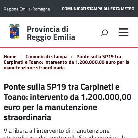
COMUNICATI STAMPA
ALLERTA METEO
Regione Emilia-Romagna
Torna
Provincia di
alla
Reggio Emilia
home
page
Home
Comunicati stampa
Ponte sulla SP19 tra
Carpineti e Toano: intervento da 1.200.000,00 euro per la
manutenzione straordinaria
Ponte sulla SP19 tra Carpineti e
Toano: intervento da 1.200.000,00
euro per la manutenzione
straordinaria
Via libera all’intervento di manutenzione
straordinaria del ponte sulla Strada provinciale