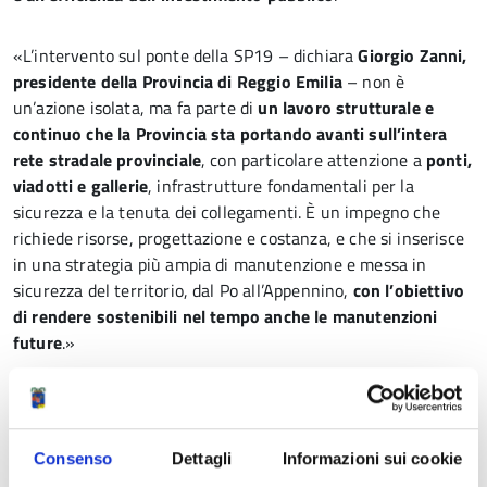
«L’intervento sul ponte della SP19 – dichiara
Giorgio Zanni,
presidente della Provincia di Reggio Emilia
– non è
un’azione isolata, ma fa parte di
un lavoro strutturale e
continuo che la Provincia sta portando avanti sull’intera
rete stradale provinciale
, con particolare attenzione a
ponti,
viadotti e gallerie
, infrastrutture fondamentali per la
sicurezza e la tenuta dei collegamenti. È un impegno che
richiede risorse, progettazione e costanza, e che si inserisce
in una strategia più ampia di manutenzione e messa in
sicurezza del territorio, dal Po all’Appennino,
con l’obiettivo
di rendere sostenibili nel tempo anche le manutenzioni
future
.»
«Questo intervento – dichiara
Elio Ivo Sassi, consigliere
provinciale con delega alla Montagna e alle aree interne
–
conferma l’
attenzione concreta della Provincia verso la
Consenso
Dettagli
Informazioni sui cookie
montagna reggiana
, un territorio che presenta criticità