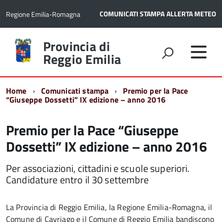
COMUNICATI STAMPA
ALLERTA METEO
Regione Emilia-Romagna
Torna
Provincia di
alla
Reggio Emilia
home
page
Home
Comunicati stampa
Premio per la Pace
“Giuseppe Dossetti” IX edizione – anno 2016
Premio per la Pace “Giuseppe
Dossetti” IX edizione – anno 2016
Per associazioni, cittadini e scuole superiori.
Candidature entro il 30 settembre
La Provincia di Reggio Emilia, la Regione Emilia-Romagna, il
Comune di Cavriago e il Comune di Reggio Emilia bandiscono