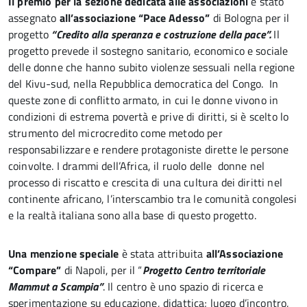
Il premio per la sezione dedicata alle associazioni
è stato
assegnato
all’associazione “Pace Adesso”
di Bologna per il
progetto
“Credito alla speranza e costruzione della pace”.
Il
progetto prevede il sostegno sanitario, economico e sociale
delle donne che hanno subito violenze sessuali nella regione
del Kivu-sud, nella Repubblica democratica del Congo. In
queste zone di conflitto armato, in cui le donne vivono in
condizioni di estrema povertà e prive di diritti, si è scelto lo
strumento del microcredito come metodo per
responsabilizzare e rendere protagoniste dirette le persone
coinvolte. I drammi dell’Africa, il ruolo delle donne nel
processo di riscatto e crescita di una cultura dei diritti nel
continente africano, l’interscambio tra le comunità congolesi
e la realtà italiana sono alla base di questo progetto.
Una menzione speciale
è stata attribuita
all’Associazione
“Compare”
di Napoli, per il “
Progetto Centro territoriale
Mammut a Scampia”
. Il centro è uno spazio di ricerca e
sperimentazione su educazione, didattica; luogo d’incontro,