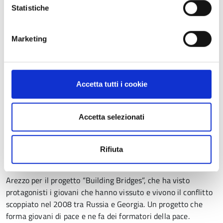
Statistiche
Menzione speciale della Giuria per l’associazione “Reggio
Terzo Mondo” di Reggio Emilia per il progetto di educazione
alla pace e al confronto interculturale tra le giovani
Marketing
generazioni della comunità di Klina (Kosovo).
Premio, come singolo cittadino, a Mons. Andrea Pio
Accetta tutti i cookie
Cristiani, fondatore del movimento “Shalom”, conferito per la
sua opera di diffusione della cultura di pace e di difesa dei
diritti umani.
Accetta selezionati
VI Edizione, anno 2012
Rifiuta
Premio all’associazione “Rondine-Cittadella della Pace” di
Arezzo per il progetto “Building Bridges”, che ha visto
protagonisti i giovani che hanno vissuto e vivono il conflitto
scoppiato nel 2008 tra Russia e Georgia. Un progetto che
forma giovani di pace e ne fa dei formatori della pace.