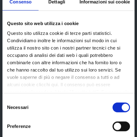
Consenso
Dettagli
Informazioni sui cookie
Questo sito web utilizza i cookie
Provincia di Reggio Emilia
Questo sito utilizza cookie di terze parti statistici.
Condividiamo inoltre le informazioni sul modo in cui
utilizza il nostro sito con i nostri partner tecnici che si
occupano di analisi dei dati web i quali potrebbero
combinarle con altre informazioni che ha fornito loro o
La Provincia
che hanno raccolto dal tuo utilizzo sui loro servizi. Se
vuole saperne di più o negare il consenso a tutti o ad
alcuni cookie clicchi qui. Il consenso può essere
Organi di governo
espresso cliccando sul tasto "Accetta tutti". Se non vuole
Statuto e Regolamenti
i cookie di terze parti statistici può negare il consenso sul
Selezione
tasto "Rifiuta".
Amministrazione Trasparente
Necessari
del
consenso
Uffici e orari
Preferenze
Storia della Provincia