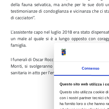
della fauna selvatica, ma anche per le sue doti
testimonianze di condoglianza e vicinanza che ci st
di cacciatori”.
L’assistente capo nel luglio 2018 era stato dispensat
un male al quale si è a lungo opposto con coraggio
famiglia.
I funerali di Oscar Rocchi, la cui salma è esposta ne
Monti, si svolgeranno domani mattina in forma ris
Consenso
sanitaria in atto per l’emergenza Covid-19.
Questo sito web utilizza i c
Questo sito utilizza cookie di 
con i nostri partner tecnici c
ha fornito loro o che hanno ra