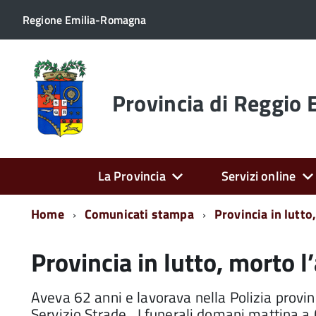
Regione Emilia-Romagna
Torna
alla
home
Provincia di Reggio 
page
La Provincia
Servizi online
Home
Comunicati stampa
Provincia in lutto
Provincia in lutto, morto 
Aveva 62 anni e lavorava nella Polizia provin
Servizio Strade. I funerali domani mattina a 