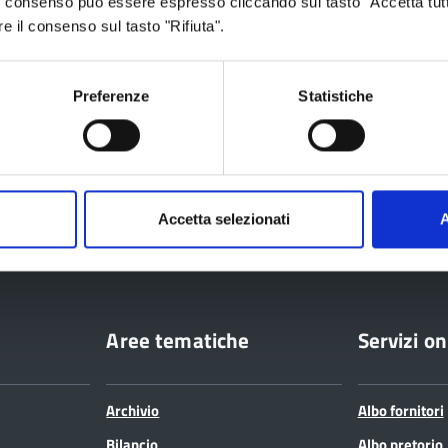
 Il consenso può essere espresso cliccando sul tasto "Accetta tutt
re il consenso sul tasto "Rifiuta".
Preferenze
Statistiche
ia
Accetta selezionati
A
Aree tematiche
Servizi on
Archivio
Albo fornitori
Bilancio
Albo pretorio