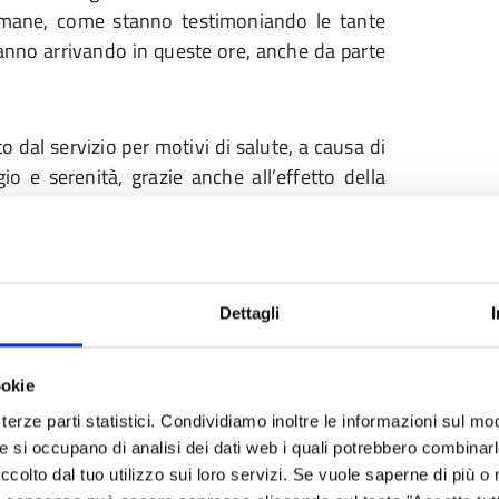
 umane, come stanno testimoniando le tante
anno arrivando in queste ore, anche da parte
o dal servizio per motivi di salute, a causa di
 e serenità, grazie anche all’effetto della
lla camera ardente dell’ospedale di Castelnovo
tretta, a causa delle misure di prevenzione
Dettagli
ookie
terze parti statistici. Condividiamo inoltre le informazioni sul modo
he si occupano di analisi dei dati web i quali potrebbero combinar
ccolto dal tuo utilizzo sui loro servizi. Se vuole saperne di più o 