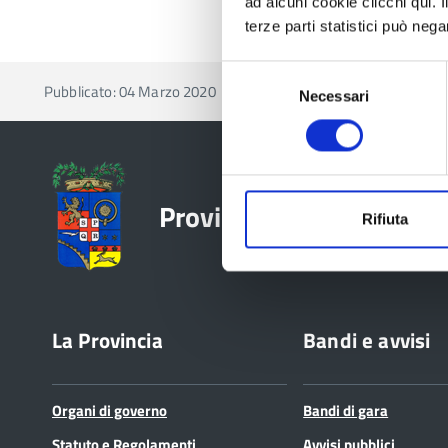
ad alcuni cookie clicchi qui.
terze parti statistici può nega
Selezione
Pubblicato: 04 Marzo 2020
Necessari
del
consenso
Provincia di Reggio Emil
Rifiuta
La Provincia
Bandi e avvisi
Organi di governo
Bandi di gara
Statuto e Regolamenti
Avvisi pubblici