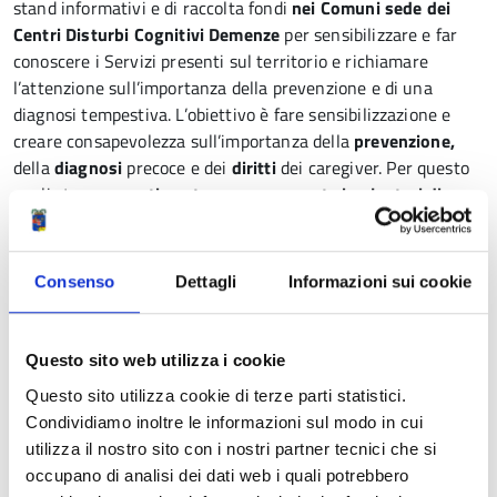
stand informativi e di raccolta fondi
nei Comuni sede dei
Centri Disturbi Cognitivi Demenze
per sensibilizzare e far
conoscere i Servizi presenti sul territorio e richiamare
l’attenzione sull’importanza della prevenzione e di una
diagnosi tempestiva. L’obiettivo è fare sensibilizzazione e
creare consapevolezza sull’importanza della
prevenzione,
della
diagnosi
precoce e dei
diritti
dei caregiver. Per questo
negli stan
presenti contemporaneamente i volontari di
AIMA, i Servizi Sociali e i professionisti dei Centri Disturbi
Cognitivi Demenze
, in modo da poter fornire informazioni a
360° sulla malattia, sui percorsi socio-sanitari esistenti sul
Consenso
Dettagli
Informazioni sui cookie
territorio, sull’accesso alla diagnosi e sulla prevenzione.
Calendario delle iniziative in provincia di Reggio Emilia
Questo sito web utilizza i cookie
Questo sito utilizza cookie di terze parti statistici.
Tanti gli eventi promossi da AIMA Reggio Emilia per
Condividiamo inoltre le informazioni sul modo in cui
raccogliere fondi a sostegno delle famiglie che vivono con la
utilizza il nostro sito con i nostri partner tecnici che si
demenza e offrire momenti informativi sull’importanza della
occupano di analisi dei dati web i quali potrebbero