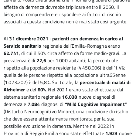
affette da demenza dovrebbe triplicare entro il 2050, il
bisogno di comprendere e rispondere ai fattori di rischio
associati a questa condizione non è mai stato così urgente.
Al
31 dicembre 2021
i
pazienti con demenza in carico al
Servizio sanitario
regionale dell’Emilia-Romagna erano
62.741
, di cui il 50% circa affetto da forme medio-gravi. La
prevalenza è di
22,6
per 1.000 abitanti; la percentuale
rispetto alla popolazione residente (4.458.006) è dell’1,4%;
quella delle persone rispetto alla popolazione ultra65enne
(1.073.202) è del 5,8%. Sul totale, la
percentuale di malati di
Alzheimer
è del
60%
. Nel 2021 erano state effettuate dal
sistema sanitario regionale
16.038
nuove diagnosi di
demenza e
7.084
diagnosi di
“Mild Cognitive Impairment”
(Disturbo Neurocognitivo Minore), una condizione di rischio
che deve essere attentamente monitorata per la sua
possibile evoluzione in demenza. Mentre nel 2022 in
Provincia di Reggio Emilia sono state effettuate
1.923
nuove