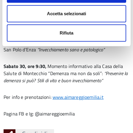
21 settembre, giovedì, Giornata mondiale Alzheimer, ore
Accetta selezionati
17:00
, Webinar Zoom
“Il riconoscimento e il sostegno del
Caregiver”
;
Rifiuta
Sabato 23, ore 9:30,
Momento informativo all’ASP Sartori di
San Polo d’Enza
“Invecchiamento sano e patologico”
Sabato 30, ore 9:30,
Momento informativo alla Casa della
Salute di Montecchio “Demenza ma non da soli”:
“Prevenire la
demenza si può? Stili di vita e buon invecchiamento”
Per info e prenotazioni:
www.aimareggioemilia.it
Pagina FB e Ig: @aimareggioemilia