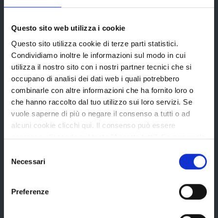
Provincia di Reggio Emilia
Questo sito web utilizza i cookie
Questo sito utilizza cookie di terze parti statistici.
Condividiamo inoltre le informazioni sul modo in cui
utilizza il nostro sito con i nostri partner tecnici che si
occupano di analisi dei dati web i quali potrebbero
La Provincia
combinarle con altre informazioni che ha fornito loro o
che hanno raccolto dal tuo utilizzo sui loro servizi. Se
vuole saperne di più o negare il consenso a tutti o ad
Organi di governo
alcuni cookie clicchi qui. Il consenso può essere
Statuto e Regolamenti
espresso cliccando sul tasto "Accetta tutti". Se non vuole
i cookie di terze parti statistici può negare il consenso sul
Amministrazione Trasparente
Selezione
tasto "Rifiuta".
Necessari
del
Uffici e orari
consenso
Storia della Provincia
Preferenze
Edifici e Parchi