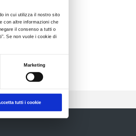
 in cui utilizza il nostro sito
le con altre informazioni che
negare il consenso a tutti o
i". Se non vuole i cookie di
Marketing
ccetta tutti i cookie