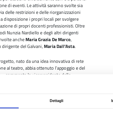
one di eventi. Le attività saranno svolte sia
ia delle restrizioni e delle riorganizzazioni
 a disposizione i propri locali per svolgere
azione di propri docenti professionisti. Oltre
di Nunzia Nardiello e degli altri dirigenti
oinvolte anche
Maria Grazia De Marco
,
x dirigente del Galvani,
Maria Dall’Asta
.
ogetto, nato da una idea innovativa di rete
ne al teatro, abbia ottenuto l’appoggio e del
ne – commenta la vicepresidente della
 Penso sia un segnale molto forte per le
nelle e con le scuole di tutta la provincia. Il
lusione, uno strumento potente per costruire
Dettagli
le tante abilità che il teatro sa valorizzare”.