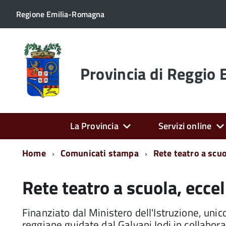
Regione Emilia-Romagna
Torna
alla
home
Provincia di Reggio 
page
La Provincia
Servizi online
Home
Comunicati stampa
Rete teatro a scuo
Rete teatro a scuola, ecce
Finanziato dal Ministero dell'Istruzione, unico
reggiane guidate dal Galvani Iodi in collabora