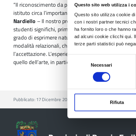
“Il riconoscimento da parte del Miur , conferma la c
Questo sito web utilizza i c
istituto circa l’importanza del linguaggio teatrale – a
Questo sito utilizza cookie di 
Nardiello
– Il nostro progetto è fondato sull’idea ch
con i nostri partner tecnici c
studenti significhi, prima di tutto, partire dal ragazz
ha fornito loro o che hanno ra
grado di esprimere naturalmente. Uno degli obiettivi 
ad alcuni cookie clicchi qui.
terze parti statistici può nega
modalità relazionali, che prediligano l’ascolto, la co
l’accettazione. L’esperienza teatrale a scuola è u
Selezione
quello dell’arte, in particolar modo del teatro”.
Necessari
del
consenso
Pubblicato: 17 Dicembre 2021
Rifiuta