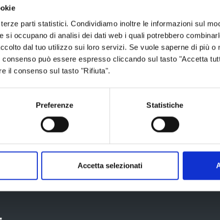
onvinzione sostenuta da anni dal nostro
ookie
ggiunge la dirigente del Galvani Iodi,
Nunzia
terze parti statistici. Condividiamo inoltre le informazioni sul modo
e proporre un’esperienza teatrale agli
he si occupano di analisi dei dati web i quali potrebbero combinar
o stesso e dalla teatralità spontanea che è in
ccolto dal tuo utilizzo sui loro servizi. Se vuole saperne di più o 
principali è quello di proporre nuove
 Il consenso può essere espresso cliccando sul tasto "Accetta tutt
re il consenso sul tasto "Rifiuta".
municazione e la conoscenza dell’altro e
n modo anche per conoscere un mondo nuovo:
Preferenze
Statistiche
Accetta selezionati
A