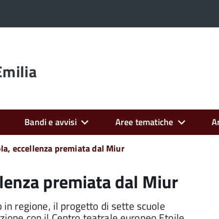
Emilia
Bandi e avvisi
Aree tematiche
A
la, eccellenza premiata dal Miur
llenza premiata dal Miur
 in regione, il progetto di sette scuole
zione con il Centro teatrale europeo Etoile