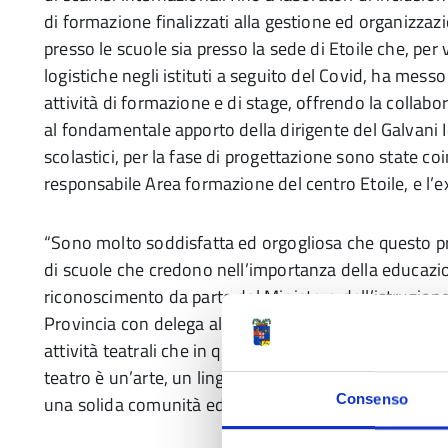
di formazione finalizzati alla gestione ed organizzazi
presso le scuole sia presso la sede di Etoile che, per v
logistiche negli istituti a seguito del Covid, ha messo
attività di formazione e di stage, offrendo la collabor
al fondamentale apporto della dirigente del Galvani Io
scolastici, per la fase di progettazione sono state c
responsabile Area formazione del centro Etoile, e l’e
“Sono molto soddisfatta ed orgogliosa che questo pr
di scuole che credono nell’importanza della educazio
riconoscimento da parte del Ministero dell’istruzio
Provincia con delega all’Istruzione,
Ilenia Malavasi
–
attività teatrali che in questi anni abbiamo realizzato 
teatro è un’arte, un linguaggio di opportunità e inc
Consenso
una solida comunità educante, solidale e rispettosa del