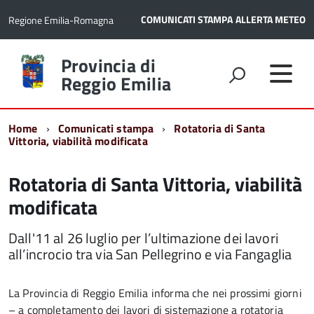
COMUNICATI STAMPA
ALLERTA METEO
Regione Emilia-Romagna
Torna
Provincia di
alla
Reggio Emilia
home
page
Home
Comunicati stampa
Rotatoria di Santa
Vittoria, viabilità modificata
Rotatoria di Santa Vittoria, viabilità
modificata
Dall'11 al 26 luglio per l’ultimazione dei lavori
all’incrocio tra via San Pellegrino e via Fangaglia
La Provincia di Reggio Emilia informa che nei prossimi giorni
– a completamento dei lavori di sistemazione a rotatoria