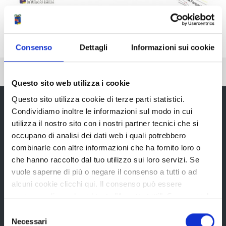
Consenso
Dettagli
Informazioni sui cookie
Pubblicato: 10 Luglio 2019
Questo sito web utilizza i cookie
Questo sito utilizza cookie di terze parti statistici.
Condividiamo inoltre le informazioni sul modo in cui
utilizza il nostro sito con i nostri partner tecnici che si
Provincia di Reggio Emilia
occupano di analisi dei dati web i quali potrebbero
combinarle con altre informazioni che ha fornito loro o
che hanno raccolto dal tuo utilizzo sui loro servizi. Se
vuole saperne di più o negare il consenso a tutti o ad
alcuni cookie clicchi qui. Il consenso può essere
La Provincia
espresso cliccando sul tasto "Accetta tutti". Se non vuole
i cookie di terze parti statistici può negare il consenso sul
Selezione
tasto "Rifiuta".
Necessari
del