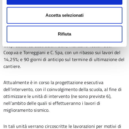
progetto definitivo, effettuata con il criterio dell’offerta
economicamente più vantaggiosa, si è conclusa nel mese di
Accetta selezionati
agosto, ad aggiudicarsi l’appalto, per il
“Miglioramento anti-
sismico e messa in sicurezza del Fabbricato denominato
“Ex palazzo della Concezione” sede del Liceo Artistico
Rifiuta
“Gaetano Chierici”
, è stata L’A.T.I. costituita dalla Capogruppo
Coop. Cattolica Costruzioni Edili, Mandanti Tecton Soc.
Coop.va e Torreggiani e C. Spa, con un ribasso sui lavori del
14,25%; e 90 giorni di anticipo sul termine di ultimazione del
cantiere.
Attualmente è in corso la progettazione esecutiva
dell’intervento, con il coinvolgimento della scuola, al fine di
ottimizzare le unità di intervento (ne sono previste 6),
nell’ambito delle quali si effettueranno i lavori di
miglioramento sismico.
In tali unità verrano circoscritte le lavorazioni per motivi di