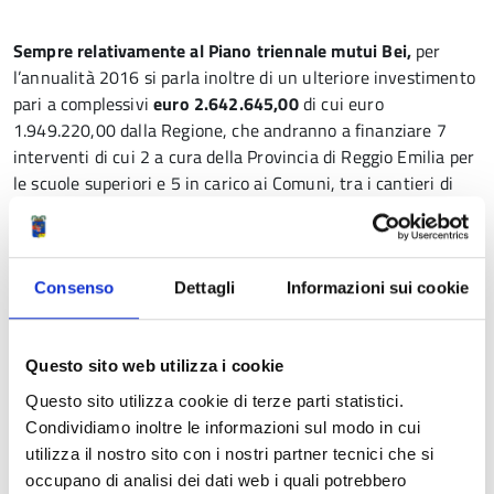
Sempre relativamente al Piano triennale mutui Bei,
per
l’annualità 2016 si parla inoltre di un ulteriore investimento
pari a complessivi
euro
2.642.645,00
di cui euro
1.949.220,00 dalla Regione, che andranno a finanziare 7
interventi di cui 2 a cura della Provincia di Reggio Emilia per
le scuole superiori e 5 in carico ai Comuni, tra i cantieri di
maggior entità segnaliamo le scuole Comunali “Marco Polo”
di Rolo e la “G. Marconi” di Vezzano sul Crostolo. La
comunicazione è ancora informale, si conta di ricevere il
provvedimento ufficiale nelle prossime settimane.
Consenso
Dettagli
Informazioni sui cookie
Questo sito web utilizza i cookie
Questo sito utilizza cookie di terze parti statistici.
Ulteriori interventi con fondi della Provincia
Condividiamo inoltre le informazioni sul modo in cui
utilizza il nostro sito con i nostri partner tecnici che si
occupano di analisi dei dati web i quali potrebbero