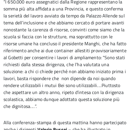
“I 650.000 euro assegnatici dalla Regione rappresentano la
somma più alta affidata a una Provincia, e questo conferma
la serietà del lavoro avviato da tempo da Palazzo Allende sul
tema dell’inclusione e che abbiamo cercato di portare avanti
nonostante la carenza di risorse, convinti come siamo che la
scuola si faccia con le strutture, ma soprattutto con le
risorse umane ha concluso il presidente Manghi, che ha fatto
riferimento anche ai due container allestiti provvisoriamente
al Gobetti per consentire i lavori di ampliamento: “Sono stati
richiesti dalla stessa dirigenza, che l’ha valutata una
soluzione: a chi ci chiede perché non abbiamo iniziato prima i
lavori, basta rispondere che non dipende da noi quando
rendere utilizzabili i mutui Bei sono utilizzabili…Piuttosto
che aspettare un altro anno, ripeto d’intesa con la dirigenza
scolastica, abbiamo dunque adottato questa soluzione più
che dignitosa…”.
Alla conferenza-stampa di questa mattina hanno partecipato
anche i dirigenti
Valerio Bussei
– che ha illustrato in