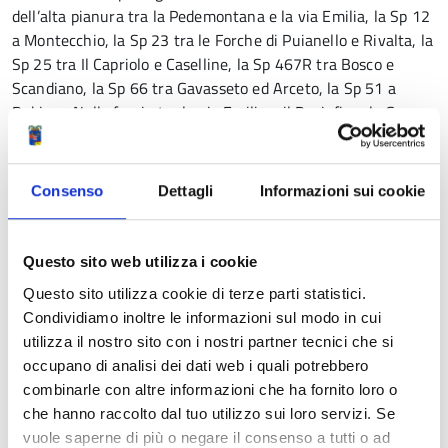
dell’alta pianura tra la Pedemontana e la via Emilia, la Sp 12
a Montecchio, la Sp 23 tra le Forche di Puianello e Rivalta, la
Sp 25 tra Il Capriolo e Caselline, la Sp 467R tra Bosco e
Scandiano, la Sp 66 tra Gavasseto ed Arceto, la Sp 51 a
Rubiera. Nella fascia tra la via Emilia e il Po, infine, la Sp
66 al confine tra Bagnolo e Novellara, la Sp 47 tra Fosdondo
e Correggio, la Sp 30 tra Campagnola e Rio Saliceto, la Sp
62R tra Lentigione e Brescello, la Sp 42 tra Novellara e
Consenso
Dettagli
Informazioni sui cookie
Guastalla, la Sp 4 a Rolo, la Sp 46 e la Sp 43 in prossimità
del casello autostradale di Reggiolo e la Sp 62 a Luzzara e a
Guastalla.
Questo sito web utilizza i cookie
Questo sito utilizza cookie di terze parti statistici.
Condividiamo inoltre le informazioni sul modo in cui
utilizza il nostro sito con i nostri partner tecnici che si
occupano di analisi dei dati web i quali potrebbero
Condividi
combinarle con altre informazioni che ha fornito loro o
che hanno raccolto dal tuo utilizzo sui loro servizi. Se
vuole saperne di più o negare il consenso a tutti o ad