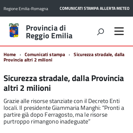
COMUNICATI STAMPA
ALLERTA METEO
Regione Emilia-Romagna
Torna
Provincia di
alla
Reggio Emilia
home
page
Home
Comunicati stampa
Sicurezza stradale, dalla
Provincia altri 2 milioni
Sicurezza stradale, dalla Provincia
altri 2 milioni
Grazie alle risorse stanziate con il Decreto Enti
locali. Il presidente Giammaria Manghi: “Pronti a
partire già dopo Ferragosto, ma le risorse
purtroppo rimangono inadeguate”