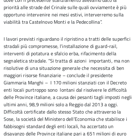
dove con il precedente stanziamento avevamo dato la
priorità alle strade del Crinale sulle quali ovviamente è più
opportuno intervenire nei mesi estivi, interverremo sulla
viabilità tra Castelnovo Monti e la Pedecollina”.
I lavori previsti riguardano il ripristino a tratti delle superfici
stradali più compromesse, l’installazione di guard-rail,
interventi di potatura e sfalcio erba, rifacimento della
segnaletica stradale. “Si tratta di azioni importanti, ma non
risolutive di una situazione generale che necessita di ben
maggiori risorse finanziarie – conclude il presidente
Giammaria Manghi – I 170 milioni stanziati con il Decreto
enti locali purtroppo sono lontani dal risolvere le difficoltà
delle Province italiane, a causa dei pesanti tagli imposti negli
ultimi anni, 98,9 milioni solo a Reggio dal 2013 a oggi.
Difficoltà certificate dallo stesso Stato che attraverso la
Sose, la società del Ministero dell’Economia che stabilisce i
fabbisogni standard degli enti locali, ha accertato un
disavanzo delle Province italiane pari a 651 milioni di euro