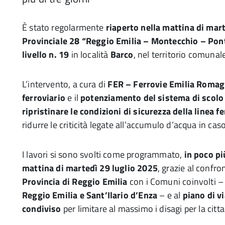
È stato regolarmente
riaperto nella mattina di mart
Provinciale 28 “Reggio Emilia – Montecchio – Pon
livello n. 19
in località
Barco
, nel territorio comunal
L’intervento, a cura di
FER – Ferrovie Emilia Roma
ferroviario
e il
potenziamento del sistema di scolo
ripristinare le condizioni di sicurezza della linea 
ridurre le criticità legate all’accumulo d’acqua in ca
I lavori si sono svolti come programmato,
in poco pi
mattina di martedì 29 luglio 2025
, grazie al confr
Provincia di Reggio Emilia
con i Comuni coinvolti 
Reggio Emilia e Sant’Ilario d’Enza
– e al
piano di v
condiviso
per limitare al massimo i disagi per la citt