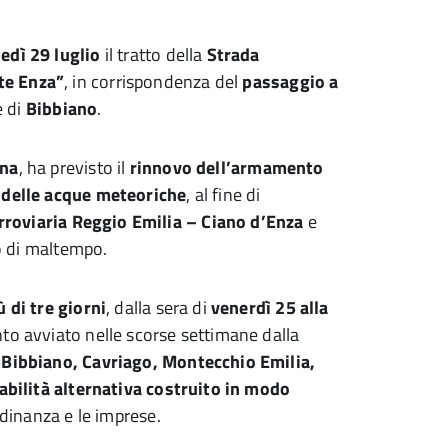
edì 29 luglio
il tratto della
Strada
te Enza”
, in corrispondenza del
passaggio a
e di
Bibbiano
.
gna
, ha previsto il
rinnovo dell’armamento
 delle acque meteoriche
, al fine di
ferroviaria Reggio Emilia – Ciano d’Enza
e
so di maltempo.
ù di tre giorni
, dalla sera di
venerdì 25 alla
onto avviato nelle scorse settimane dalla
–
Bibbiano, Cavriago, Montecchio Emilia,
iabilità alternativa costruito in modo
adinanza e le imprese.