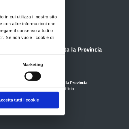
 in cui utilizza il nostro sito
le con altre informazioni che
negare il consenso a tutti o
i". Se non vuole i cookie di
line
Contatta la Provincia
Marketing
Sedi
PEC
Scrivi alla Provincia
Cerca Ufficio
inciale Online
ti
ccetta tutti i cookie
rtografico