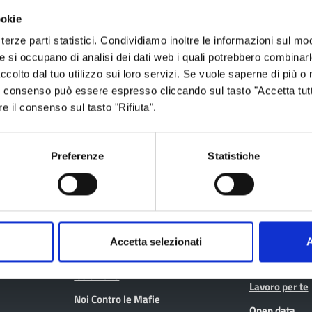
ookie
ia
terze parti statistici. Condividiamo inoltre le informazioni sul modo
he si occupano di analisi dei dati web i quali potrebbero combinar
ccolto dal tuo utilizzo sui loro servizi. Se vuole saperne di più o 
 Il consenso può essere espresso cliccando sul tasto "Accetta tutt
re il consenso sul tasto "Rifiuta".
Aree tematiche
Servizi on
Preferenze
Statistiche
Archivio
Albo fornitori
Bilancio
Albo pretorio
Conferenza Territoriale Sociale e
Consiglio Prov
Sanitaria (CTSS)
Consulta gli at
Accetta selezionati
A
Infrastrutture, mobilità e trasporti
Geoportale ca
Istruzione
Lavoro per te
Noi Contro le Mafie
Open data