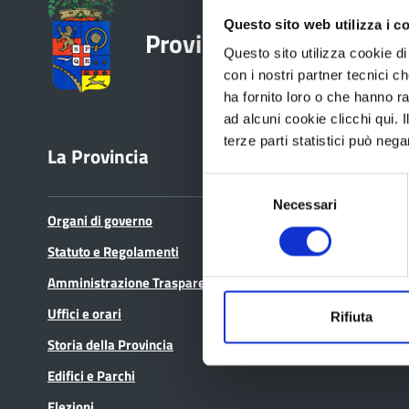
Questo sito web utilizza i c
Provincia di Reggio Emil
Questo sito utilizza cookie di 
con i nostri partner tecnici c
ha fornito loro o che hanno ra
ad alcuni cookie clicchi qui.
terze parti statistici può nega
La Provincia
Bandi e avvisi
Selezione
Necessari
del
Organi di governo
Bandi di gara
consenso
Statuto e Regolamenti
Avvisi pubblici
Amministrazione Trasparente
Concorsi e selezioni
Uffici e orari
In scadenza
Rifiuta
Storia della Provincia
Edifici e Parchi
Elezioni