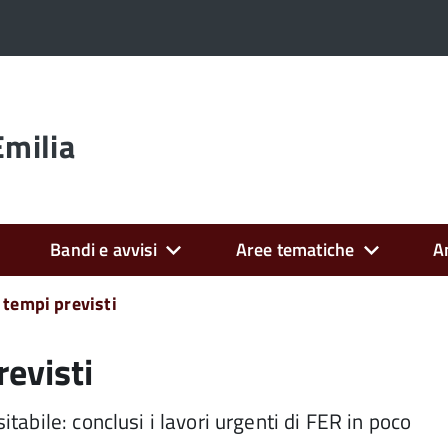
Emilia
Bandi e avvisi
Aree tematiche
A
 tempi previsti
revisti
itabile: conclusi i lavori urgenti di FER in poco