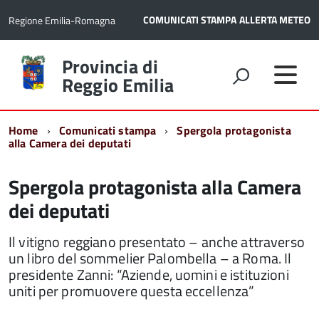
COMUNICATI STAMPA
ALLERTA METEO
Regione Emilia-Romagna
Torna
Provincia di
alla
Reggio Emilia
home
page
Home
Comunicati stampa
Spergola protagonista
alla Camera dei deputati
Spergola protagonista alla Camera
dei deputati
Il vitigno reggiano presentato – anche attraverso
un libro del sommelier Palombella – a Roma. Il
presidente Zanni: “Aziende, uomini e istituzioni
uniti per promuovere questa eccellenza”