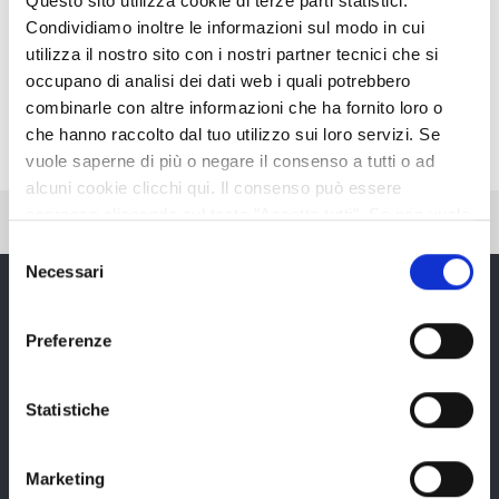
Questo sito utilizza cookie di terze parti statistici.
Condividiamo inoltre le informazioni sul modo in cui
utilizza il nostro sito con i nostri partner tecnici che si
occupano di analisi dei dati web i quali potrebbero
combinarle con altre informazioni che ha fornito loro o
che hanno raccolto dal tuo utilizzo sui loro servizi. Se
vuole saperne di più o negare il consenso a tutti o ad
alcuni cookie clicchi qui. Il consenso può essere
espresso cliccando sul tasto "Accetta tutti". Se non vuole
Pubblicato: 19 Giugno 2019
i cookie di terze parti statistici può negare il consenso sul
Selezione
tasto "Rifiuta".
Necessari
del
consenso
Preferenze
Provincia di Reggio Emilia
Statistiche
Marketing
La Provincia