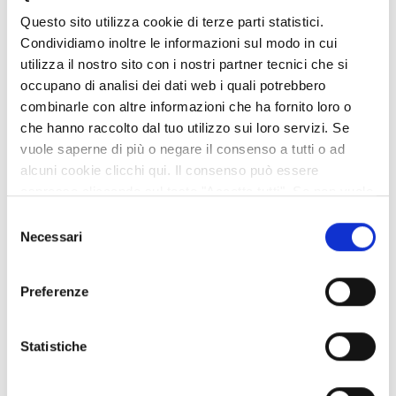
economico, mettendo a disposizione oltre 1,5 milioni di euro
per contribuire alla realizzazione dell’opera e
Questo sito utilizza cookie di terze parti statistici.
accompagnando il Comune anche nelle fasi tecniche,
Condividiamo inoltre le informazioni sul modo in cui
progettuali e amministrative di un iter particolarmente
utilizza il nostro sito con i nostri partner tecnici che si
complesso.»
occupano di analisi dei dati web i quali potrebbero
combinarle con altre informazioni che ha fornito loro o
che hanno raccolto dal tuo utilizzo sui loro servizi. Se
«Questa decisione – aggiunge
Simone Zarantonello,
vuole saperne di più o negare il consenso a tutti o ad
sindaco di Novellara
– mette un punto fermo su un iter
alcuni cookie clicchi qui. Il consenso può essere
lungo e complesso e consente finalmente di guardare avanti
espresso cliccando sul tasto "Accetta tutti". Se non vuole
con maggiore serenità. Il completamento dell’ultimo tratto di
i cookie di terze parti statistici può negare il consenso sul
tangenziale, i cui lavori sono iniziati da un paio di mesi e
Selezione
tasto "Rifiuta".
Necessari
stanno procedendo secondo cronoprogramma, è
del
fondamentale per migliorare la qualità della vita dei
consenso
cittadini, per ridurre il traffico pesante nel centro abitato e
Preferenze
rafforzare l’intero sistema della mobilità della Bassa
reggiana.»
Statistiche
«Il pronunciamento del Consiglio di Stato – conclude