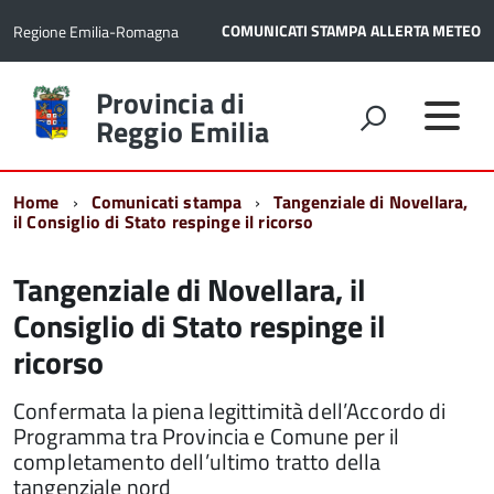
COMUNICATI STAMPA
ALLERTA METEO
Regione Emilia-Romagna
Torna
Provincia di
alla
Reggio Emilia
home
page
Home
Comunicati stampa
Tangenziale di Novellara,
il Consiglio di Stato respinge il ricorso
Tangenziale di Novellara, il
Consiglio di Stato respinge il
ricorso
Confermata la piena legittimità dell’Accordo di
Programma tra Provincia e Comune per il
completamento dell’ultimo tratto della
tangenziale nord