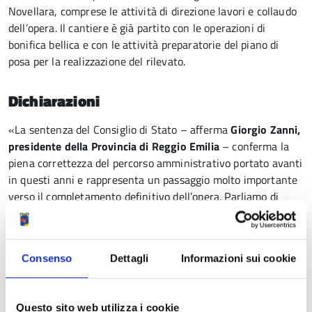
Novellara, comprese le attività di direzione lavori e collaudo
dell’opera. Il cantiere è già partito con le operazioni di
bonifica bellica e con le attività preparatorie del piano di
posa per la realizzazione del rilevato.
Dichiarazioni
«La sentenza del Consiglio di Stato – afferma
Giorgio Zanni,
presidente della Provincia di Reggio Emilia
– conferma la
piena correttezza del percorso amministrativo portato avanti
in questi anni e rappresenta un passaggio molto importante
verso il completamento definitivo dell’opera. Parliamo di
un’infrastruttura attesa dal territorio e considerata
strategica non solo per Novellara ma per tutta la pianura
reggiana. La Provincia continuerà ad accompagnare il
Consenso
Dettagli
Informazioni sui cookie
Comune in tutte le fasi successive affinché si possa arrivare
rapidamente all’apertura dei cantieri. Un impegno che
abbiamo sostenuto concretamente anche sul piano
Questo sito web utilizza i cookie