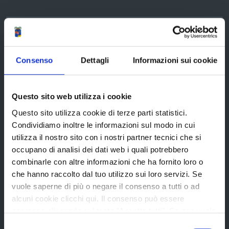
Organi di governo
Statuto e Regolamenti
Consenso
Dettagli
Informazioni sui cookie
Amministrazione Trasparente
Uffici e orari
Questo sito web utilizza i cookie
Storia della Provincia
Questo sito utilizza cookie di terze parti statistici.
Edifici e Parchi
Condividiamo inoltre le informazioni sul modo in cui
Elezioni
utilizza il nostro sito con i nostri partner tecnici che si
occupano di analisi dei dati web i quali potrebbero
combinarle con altre informazioni che ha fornito loro o
che hanno raccolto dal tuo utilizzo sui loro servizi. Se
Bandi e avvisi
vuole saperne di più o negare il consenso a tutti o ad
alcuni cookie clicchi qui. Il consenso può essere
espresso cliccando sul tasto "Accetta tutti". Se non vuole
Bandi di gara
i cookie di terze parti statistici può negare il consenso sul
Selezione