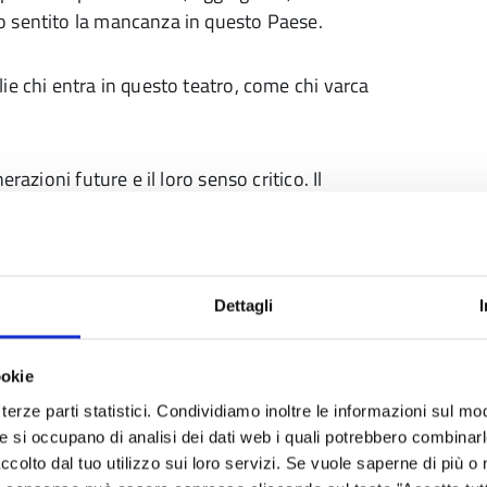
o sentito la mancanza in questo Paese.
ie chi entra in questo teatro, come chi varca
razioni future e il loro senso critico. Il
e, in cui esplorare le proprie radici culturali
sostegno sociale e psicologico, perché se è
Dettagli
ario, altrettanto vero è che ci attende un
ticolar modo tra le generazioni di giovani ed
ookie
terze parti statistici. Condividiamo inoltre le informazioni sul modo
he si occupano di analisi dei dati web i quali potrebbero combinar
olastico e dirigenti per il grande lavoro, la
ccolto dal tuo utilizzo sui loro servizi. Se vuole saperne di più o 
ssione in questi due anni di pandemia, ci