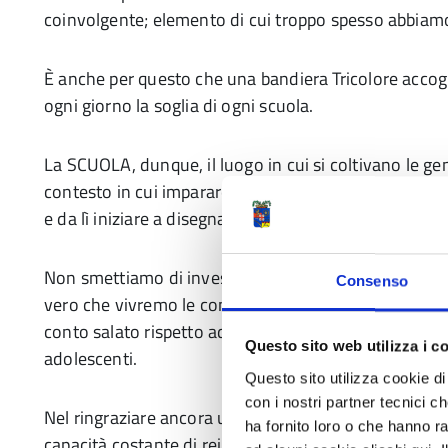
coinvolgente; elemento di cui troppo spesso abbiam
È anche per questo che una bandiera Tricolore accogl
ogni giorno la soglia di ogni scuola.
La SCUOLA, dunque, il luogo in cui si coltivano le gene
contesto in cui imparare la convivenza e la condivision
e da lì iniziare a disegnare il proprio futuro.
Non smettiamo di investire in educazione, cultura e 
Consenso
vero che vivremo le conseguenze del long covid sanit
conto salato rispetto ad un long covid sociale, in par
Questo sito web utilizza i c
adolescenti.
Questo sito utilizza cookie di 
con i nostri partner tecnici c
Nel ringraziare ancora una volta docenti, personale sc
ha fornito loro o che hanno ra
capacità costante di reinventarsi e mettersi in discu