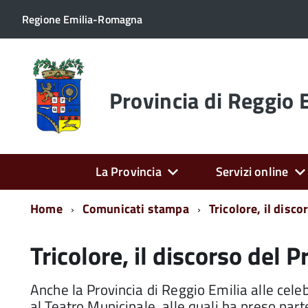
Regione Emilia-Romagna
Torna
alla
home
Provincia di Reggio 
page
La Provincia
Servizi online
Home
Comunicati stampa
Tricolore, il disc
Tricolore, il discorso del 
Anche la Provincia di Reggio Emilia alle cele
al Teatro Municipale, alle quali ha preso parte