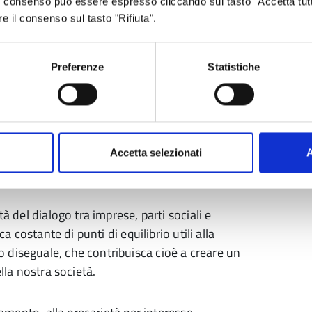
 Il consenso può essere espresso cliccando sul tasto "Accetta tutt
mplesso e in quelli altrettanto complessi che
re il consenso sul tasto "Rifiuta".
ano priorità centrali dell’agire del Governo.
Preferenze
Statistiche
imissimi articoli della nostra Costituzione,
rogresso materiale e spirituale della società.
 di crescita, personale e professionale, ma
Accetta selezionati
A
à del dialogo tra imprese, parti sociali e
a costante di punti di equilibrio utili alla
 diseguale, che contribuisca cioè a creare un
lla nostra società.