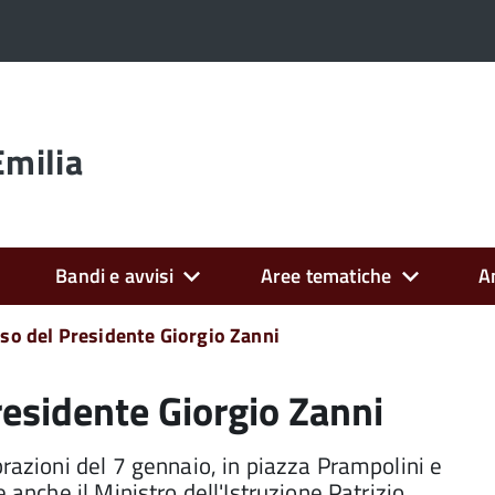
Emilia
Bandi e avvisi
Aree tematiche
A
orso del Presidente Giorgio Zanni
Presidente Giorgio Zanni
brazioni del 7 gennaio, in piazza Prampolini e
 anche il Ministro dell'Istruzione Patrizio