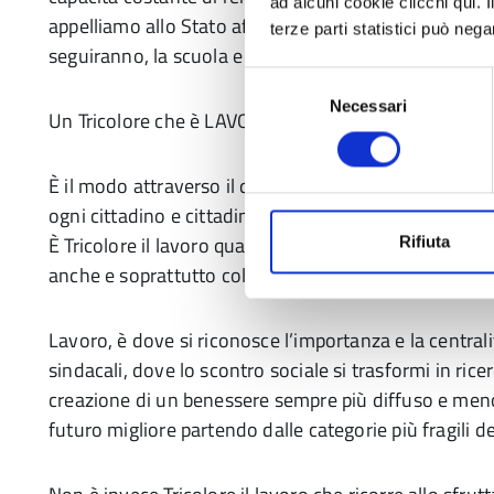
ad alcuni cookie clicchi qui.
appelliamo allo Stato affinché in questo momento co
terze parti statistici può nega
seguiranno, la scuola e la crescita dei giovani rimang
Selezione
Necessari
del
Un Tricolore che è LAVORO
consenso
È il modo attraverso il quale, come scolpito già dai pr
ogni cittadino e cittadina può e deve contribuire al p
È Tricolore il lavoro quando è strumento di riscatto e
Rifiuta
anche e soprattutto collettiva.
Lavoro, è dove si riconosce l’importanza e la centralit
sindacali, dove lo scontro sociale si trasformi in ricerc
creazione di un benessere sempre più diffuso e meno
futuro migliore partendo dalle categorie più fragili de