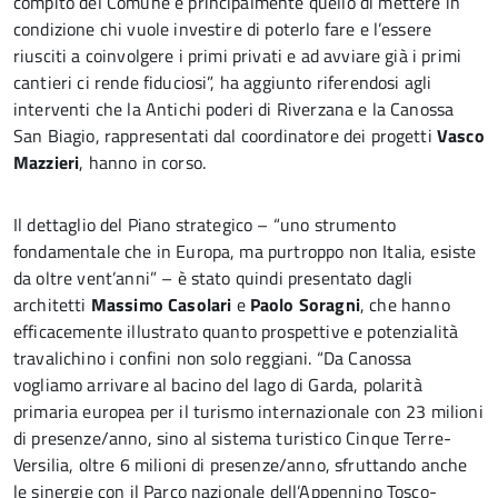
compito del Comune è principalmente quello di mettere in
condizione chi vuole investire di poterlo fare e l’essere
riusciti a coinvolgere i primi privati e ad avviare già i primi
cantieri ci rende fiduciosi”, ha aggiunto riferendosi agli
interventi che la Antichi poderi di Riverzana e la Canossa
San Biagio, rappresentati dal coordinatore dei progetti
Vasco
Mazzieri
, hanno in corso.
Il dettaglio del Piano strategico – “uno strumento
fondamentale che in Europa, ma purtroppo non Italia, esiste
da oltre vent’anni” – è stato quindi presentato dagli
architetti
Massimo Casolari
e
Paolo Soragni
, che hanno
efficacemente illustrato quanto prospettive e potenzialità
travalichino i confini non solo reggiani. “Da Canossa
vogliamo arrivare al bacino del lago di Garda, polarità
primaria europea per il turismo internazionale con 23 milioni
di presenze/anno, sino al sistema turistico Cinque Terre-
Versilia, oltre 6 milioni di presenze/anno, sfruttando anche
le sinergie con il Parco nazionale dell’Appennino Tosco-