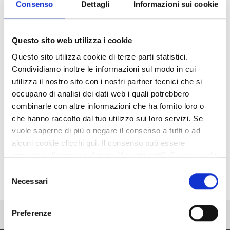
Consenso
Dettagli
Informazioni sui cookie
Ingrandisci
l'immagine
Questo sito web utilizza i cookie
Questo sito utilizza cookie di terze parti statistici.
Condividiamo inoltre le informazioni sul modo in cui
utilizza il nostro sito con i nostri partner tecnici che si
occupano di analisi dei dati web i quali potrebbero
combinarle con altre informazioni che ha fornito loro o
che hanno raccolto dal tuo utilizzo sui loro servizi. Se
vuole saperne di più o negare il consenso a tutti o ad
alcuni cookie clicchi qui. Il consenso può essere
espresso cliccando sul tasto "Accetta tutti". Se non vuole
i cookie di terze parti statistici può negare il consenso sul
Selezione
tasto "Rifiuta".
Necessari
del
consenso
Preferenze
Pubblicato: 21 Marzo 2018