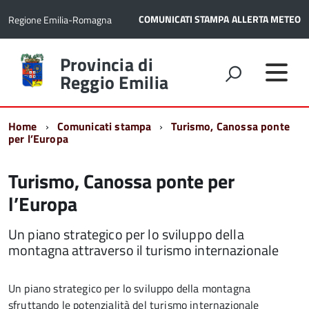
COMUNICATI STAMPA
ALLERTA METEO
Regione Emilia-Romagna
Torna
Provincia di
alla
Reggio Emilia
home
page
Home
Comunicati stampa
Turismo, Canossa ponte
per l’Europa
Turismo, Canossa ponte per
l’Europa
Un piano strategico per lo sviluppo della
montagna attraverso il turismo internazionale
Un piano strategico per lo sviluppo della montagna
sfruttando le potenzialità del turismo internazionale