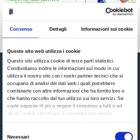
Consenso
Dettagli
Informazioni sui cookie
Pubblicato: 02 Marzo 2017
Questo sito web utilizza i cookie
Questo sito utilizza cookie di terze parti statistici.
Condividiamo inoltre le informazioni sul modo in cui
utilizza il nostro sito con i nostri partner tecnici che si
Provincia di Reggio Emilia
occupano di analisi dei dati web i quali potrebbero
combinarle con altre informazioni che ha fornito loro o
che hanno raccolto dal tuo utilizzo sui loro servizi. Se
vuole saperne di più o negare il consenso a tutti o ad
alcuni cookie clicchi qui. Il consenso può essere
La Provincia
espresso cliccando sul tasto "Accetta tutti". Se non vuole
i cookie di terze parti statistici può negare il consenso sul
Selezione
tasto "Rifiuta".
Necessari
del