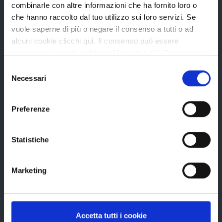
combinarle con altre informazioni che ha fornito loro o
Storia della Provincia
che hanno raccolto dal tuo utilizzo sui loro servizi. Se
vuole saperne di più o negare il consenso a tutti o ad
Edifici e Parchi
alcuni cookie clicchi qui. Il consenso può essere
Elezioni
espresso cliccando sul tasto "Accetta tutti". Se non vuole
i cookie di terze parti statistici può negare il consenso sul
Selezione
tasto "Rifiuta".
Necessari
del
Bandi e avvisi
consenso
Preferenze
Bandi di gara
Statistiche
Avvisi pubblici
Concorsi e selezioni
Marketing
In scadenza
Aree tematiche
Accetta tutti i cookie