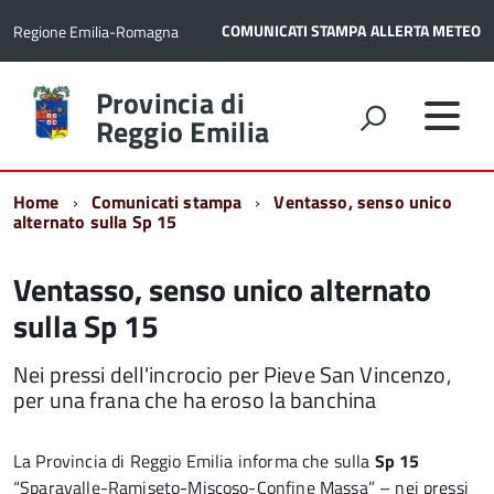
COMUNICATI STAMPA
ALLERTA METEO
Regione Emilia-Romagna
Torna
Provincia di
alla
Reggio Emilia
home
page
Home
Comunicati stampa
Ventasso, senso unico
alternato sulla Sp 15
Ventasso, senso unico alternato
sulla Sp 15
Nei pressi dell'incrocio per Pieve San Vincenzo,
per una frana che ha eroso la banchina
La Provincia di Reggio Emilia informa che sulla
Sp 15
“Sparavalle-Ramiseto-Miscoso-Confine Massa” – nei pressi