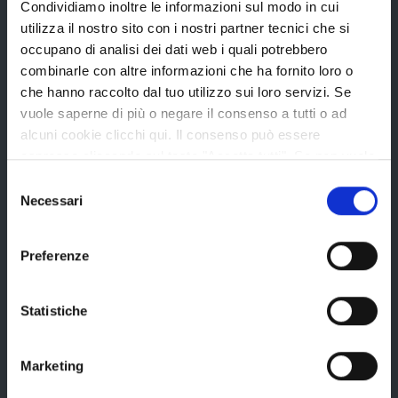
Condividiamo inoltre le informazioni sul modo in cui
utilizza il nostro sito con i nostri partner tecnici che si
Organi di governo
occupano di analisi dei dati web i quali potrebbero
Statuto e Regolamenti
combinarle con altre informazioni che ha fornito loro o
Amministrazione Trasparente
che hanno raccolto dal tuo utilizzo sui loro servizi. Se
vuole saperne di più o negare il consenso a tutti o ad
Uffici e orari
alcuni cookie clicchi qui. Il consenso può essere
Storia della Provincia
espresso cliccando sul tasto "Accetta tutti". Se non vuole
i cookie di terze parti statistici può negare il consenso sul
Edifici e Parchi
Selezione
tasto "Rifiuta".
Necessari
del
Elezioni
consenso
Preferenze
Bandi e avvisi
Statistiche
Bandi di gara
Marketing
Avvisi pubblici