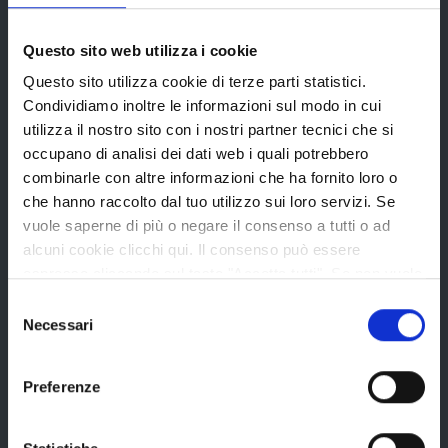
Provincia di Reggio Emilia
Questo sito web utilizza i cookie
Questo sito utilizza cookie di terze parti statistici.
Condividiamo inoltre le informazioni sul modo in cui
utilizza il nostro sito con i nostri partner tecnici che si
La Provincia
occupano di analisi dei dati web i quali potrebbero
combinarle con altre informazioni che ha fornito loro o
che hanno raccolto dal tuo utilizzo sui loro servizi. Se
vuole saperne di più o negare il consenso a tutti o ad
Organi di governo
alcuni cookie clicchi qui. Il consenso può essere
Statuto e Regolamenti
espresso cliccando sul tasto "Accetta tutti". Se non vuole
Amministrazione Trasparente
i cookie di terze parti statistici può negare il consenso sul
Selezione
tasto "Rifiuta".
Necessari
del
Uffici e orari
consenso
Storia della Provincia
Preferenze
Edifici e Parchi
Elezioni