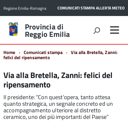
COMUNICATI STAMPA
ALLERTA METEO
Regione Emilia-Romagna
Torna
Provincia di
alla
Reggio Emilia
home
page
Home
Comunicati stampa
Via alla Bretella, Zanni:
felici del ripensamento
Via alla Bretella, Zanni: felici del
ripensamento
Il presidente: “Con quest’opera, tanto attesa
quanto strategica, un segnale concreto ed un
accompagnamento ulteriore al distretto
ceramico, uno dei più importanti del Paese”