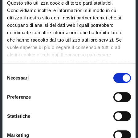
La Provincia
Questo sito utilizza cookie di terze parti statistici.
Condividiamo inoltre le informazioni sul modo in cui
utilizza il nostro sito con i nostri partner tecnici che si
occupano di analisi dei dati web i quali potrebbero
Organi di governo
combinarle con altre informazioni che ha fornito loro o
Statuto e Regolamenti
che hanno raccolto dal tuo utilizzo sui loro servizi. Se
Amministrazione Trasparente
vuole saperne di più o negare il consenso a tutti o ad
alcuni cookie clicchi qui. Il consenso può essere
Uffici e orari
espresso cliccando sul tasto "Accetta tutti". Se non vuole
Storia della Provincia
i cookie di terze parti statistici può negare il consenso sul
Selezione
tasto "Rifiuta".
Necessari
Edifici e Parchi
del
consenso
Elezioni
Preferenze
Bandi e avvisi
Statistiche
Marketing
Bandi di gara