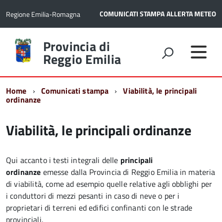
COMUNICATI STAMPA
ALLERTA METEO
Regione Emilia-Romagna
Torna
Provincia di
alla
Reggio Emilia
home
page
Home
Comunicati stampa
Viabilità, le principali
ordinanze
Viabilità, le principali ordinanze
Qui accanto i testi integrali delle
principali
ordinanze
emesse dalla Provincia di Reggio Emilia in materia
di viabilità, come ad esempio quelle relative agli obblighi per
i conduttori di mezzi pesanti in caso di neve o per i
proprietari di terreni ed edifici confinanti con le strade
provinciali.