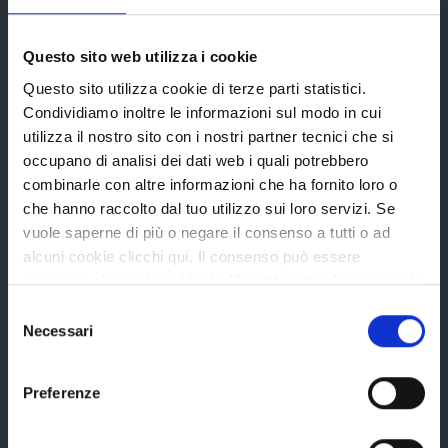
Questo sito web utilizza i cookie
Bandi e avvisi
Questo sito utilizza cookie di terze parti statistici.
Condividiamo inoltre le informazioni sul modo in cui
utilizza il nostro sito con i nostri partner tecnici che si
Bandi di gara
occupano di analisi dei dati web i quali potrebbero
combinarle con altre informazioni che ha fornito loro o
Avvisi pubblici
che hanno raccolto dal tuo utilizzo sui loro servizi. Se
Concorsi e selezioni
vuole saperne di più o negare il consenso a tutti o ad
In scadenza
alcuni cookie clicchi qui. Il consenso può essere
espresso cliccando sul tasto "Accetta tutti". Se non vuole
i cookie di terze parti statistici può negare il consenso sul
Selezione
tasto "Rifiuta".
Necessari
Aree tematiche
del
consenso
Preferenze
Archivio
Bilancio