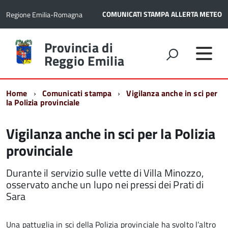
COMUNICATI STAMPA
ALLERTA METEO
Regione Emilia-Romagna
Torna
Provincia di
alla
Reggio Emilia
home
page
Home
Comunicati stampa
Vigilanza anche in sci per
la Polizia provinciale
Vigilanza anche in sci per la Polizia
provinciale
Durante il servizio sulle vette di Villa Minozzo,
osservato anche un lupo nei pressi dei Prati di
Sara
Una pattuglia in sci della Polizia provinciale ha svolto l’altro