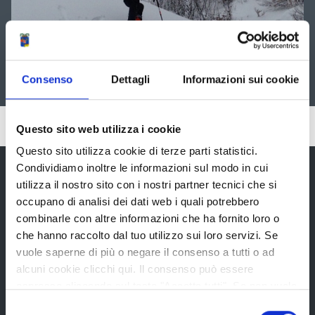
Consenso
Dettagli
Informazioni sui cookie
Pubblicato: 12 Marzo 2016
Questo sito web utilizza i cookie
Questo sito utilizza cookie di terze parti statistici.
Condividiamo inoltre le informazioni sul modo in cui
utilizza il nostro sito con i nostri partner tecnici che si
occupano di analisi dei dati web i quali potrebbero
Provincia di Reggio Emilia
combinarle con altre informazioni che ha fornito loro o
che hanno raccolto dal tuo utilizzo sui loro servizi. Se
vuole saperne di più o negare il consenso a tutti o ad
alcuni cookie clicchi qui. Il consenso può essere
espresso cliccando sul tasto "Accetta tutti". Se non vuole
La Provincia
i cookie di terze parti statistici può negare il consenso sul
Selezione