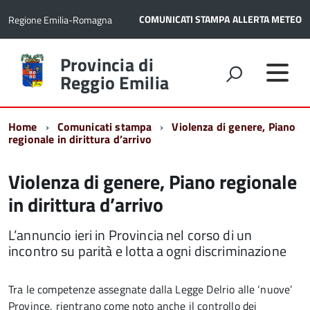
COMUNICATI STAMPA
ALLERTA METEO
Regione Emilia-Romagna
Torna
Provincia di
alla
Reggio Emilia
home
page
Home
Comunicati stampa
Violenza di genere, Piano
regionale in dirittura d’arrivo
Violenza di genere, Piano regionale
in dirittura d’arrivo
L’annuncio ieri in Provincia nel corso di un
incontro su parità e lotta a ogni discriminazione
Tra le competenze assegnate dalla Legge Delrio alle ‘nuove’
Province, rientrano come noto anche il controllo dei