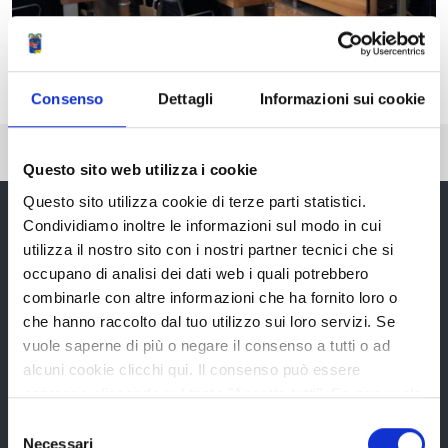
Consenso
Dettagli
Informazioni sui cookie
Pubblicato: 20 Novembre 2015
Questo sito web utilizza i cookie
Questo sito utilizza cookie di terze parti statistici.
Condividiamo inoltre le informazioni sul modo in cui
utilizza il nostro sito con i nostri partner tecnici che si
Provincia di Reggio Emilia
occupano di analisi dei dati web i quali potrebbero
combinarle con altre informazioni che ha fornito loro o
che hanno raccolto dal tuo utilizzo sui loro servizi. Se
vuole saperne di più o negare il consenso a tutti o ad
alcuni cookie clicchi qui. Il consenso può essere
La Provincia
espresso cliccando sul tasto "Accetta tutti". Se non vuole
i cookie di terze parti statistici può negare il consenso sul
Selezione
tasto "Rifiuta".
Necessari
del