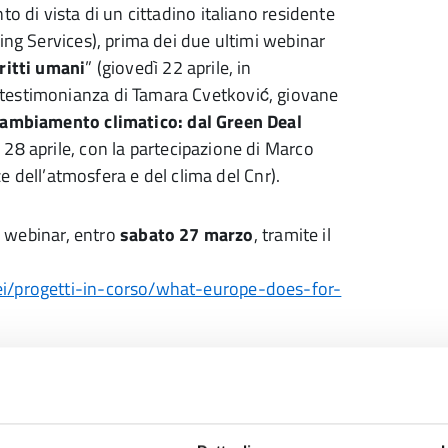
o di vista di un cittadino italiano residente
ing Services), prima dei due ultimi webinar
ritti umani
” (giovedì 22 aprile, in
testimonianza di Tamara Cvetković, giovane
 cambiamento climatico: dal Green Deal
 28 aprile, con la partecipazione di Marco
ze dell’atmosfera e del clima del Cnr).
ai webinar, entro
sabato 27 marzo
, tramite il
ei/progetti-in-corso/what-europe-does-for-
egli obiettivi della Provincia che dal 2009,
oi confluito nella Fondazione E35, ha
 stage all’estero – spiegano il presidente