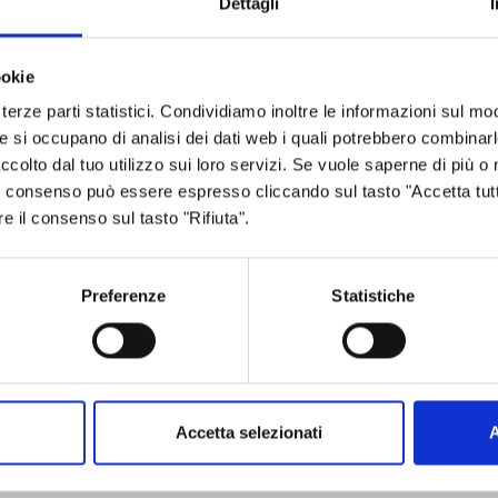
nia Malavasi
– Nella speranza di poter presto
Dettagli
 solo dal punto di vista formativo, è
lavoro di conoscenza dei meccanismi, del
ookie
ropee da parte dei nostri giovani, il cui
terze parti statistici. Condividiamo inoltre le informazioni sul modo
talia e dell’Europa”.
he si occupano di analisi dei dati web i quali potrebbero combinar
ccolto dal tuo utilizzo sui loro servizi. Se vuole saperne di più o 
ggiunti sul fronte della promozione della
 Il consenso può essere espresso cliccando sul tasto "Accetta tutt
re il consenso sul tasto "Rifiuta".
ità di formazione e sensibilizzazione che come
territorio – commenta la presidente di
il successo di iniziative come “What Europe
Preferenze
Statistiche
ro sia un territorio attento ai valori e agli
rtunità che l’Ue mette a disposizione”.
Accetta selezionati
A
2021