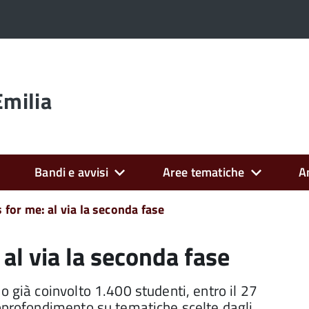
Emilia
Bandi e avvisi
Aree tematiche
A
for me: al via la seconda fase
al via la seconda fase
o già coinvolto 1.400 studenti, entro il 27
approfondimento su tematiche scelte dagli