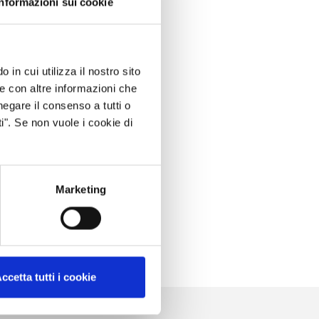
Informazioni sui cookie
 in cui utilizza il nostro sito
le con altre informazioni che
negare il consenso a tutti o
i". Se non vuole i cookie di
Marketing
ccetta tutti i cookie