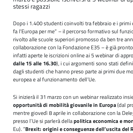
stessi ragazzi
Dopo i 1.400 studenti coinvolti tra febbraio e i pri
fa l’Europa per me” – il percorso formativo sul funz
rivolto alle scuole superiori promosso da ben tre anni
collaborazione con la Fondazione E35 – è già pronto
infatti aperte le iscrizioni online ai 5 webinar di a
dalle 15 alle 16.30
), i cui argomenti sono stati defin
dagli studenti che hanno preso parte ai primi due mod
europea e al funzionamento dell’Ue.
Si inizierà il 31 marzo con un webinar realizzato ins
opportunità di mobilità giovanile in Europa
(dal p
mentre giovedì 8 aprile in collaborazione con la De
presso l’Ue si parlerà della
politica economica e mon
Eu). “
Brexit: origini e conseguenze dell’uscita del