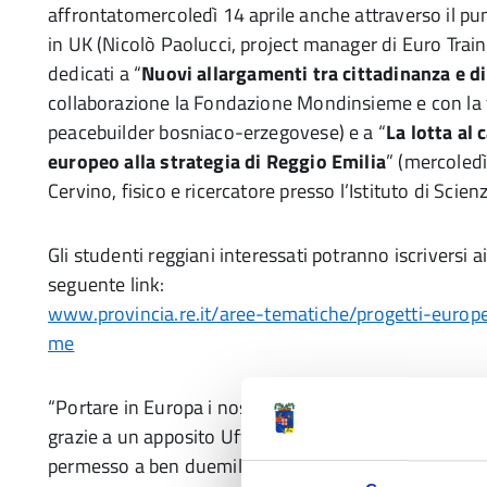
affrontatomercoledì 14 aprile anche attraverso il punt
in UK (Nicolò Paolucci, project manager di Euro Train
dedicati a “
Nuovi allargamenti tra cittadinanza e di
collaborazione la Fondazione Mondinsieme e con la 
peacebuilder bosniaco-erzegovese) e a “
La lotta al
europeo alla strategia di Reggio Emilia
” (mercoledì
Cervino, fisico e ricercatore presso l’Istituto di Scien
Gli studenti reggiani interessati potranno iscriversi 
seguente link:
www.provincia.re.it/aree-tematiche/progetti-europ
me
“Portare in Europa i nostri giovani è da sempre uno d
grazie a un apposito Ufficio Politiche comunitarie p
permesso a ben duemila ragazzi reggiani di effettuare