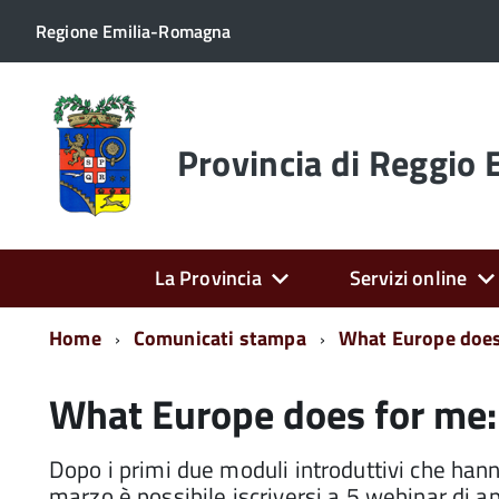
Regione Emilia-Romagna
Torna
alla
home
Provincia di Reggio 
page
La Provincia
Servizi online
Home
Comunicati stampa
What Europe does 
What Europe does for me: 
Dopo i primi due moduli introduttivi che hann
marzo è possibile iscriversi a 5 webinar di 