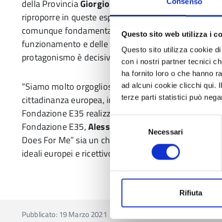
della Provincia
Giorgio Zanni
e la vicepresidente
Ile
Consenso
riproporre in queste esperienze importantissime, non
comunque fondamentale proseguire anche in questo 
Questo sito web utilizza i c
funzionamento e delle opportunità delle istituzioni eu
Questo sito utilizza cookie di 
protagonismo è decisivo per il futuro di Reggio, dell’I
con i nostri partner tecnici c
ha fornito loro o che hanno ra
“Siamo molto orgogliosi degli importanti risultati ra
ad alcuni cookie clicchi qui.
terze parti statistici può nega
cittadinanza europea, in particolare tramite le attiv
Fondazione E35 realizziamo a favore dei giovani del 
Selezione
Fondazione E35,
Alessia Ciarrocchi
– Crediamo che 
Necessari
del
Does For Me” sia un chiaro indicatore di quanto il nost
consenso
ideali europei e ricettivo rispetto alle numerose oppo
Rifiuta
Pubblicato: 19 Marzo 2021
—
Ultima modifica: 11 Aprile 