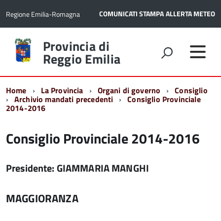
COMUNICATI STAMPA
ALLERTA METEO
Regione Emilia-Romagna
Torna
Provincia di
alla
Reggio Emilia
home
page
Home
La Provincia
Organi di governo
Consiglio
Archivio mandati precedenti
Consiglio Provinciale
2014-2016
Consiglio Provinciale 2014-2016
Presidente: GIAMMARIA MANGHI
MAGGIORANZA