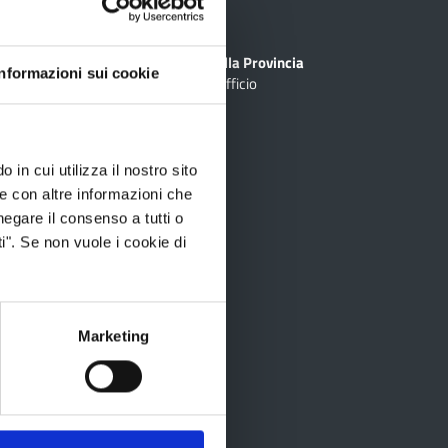
Sedi
PEC
Scrivi alla Provincia
Informazioni sui cookie
Cerca Ufficio
inciale Online
ti
rtografico
 in cui utilizza il nostro sito
le con altre informazioni che
negare il consenso a tutti o
i". Se non vuole i cookie di
ID
recom
Marketing