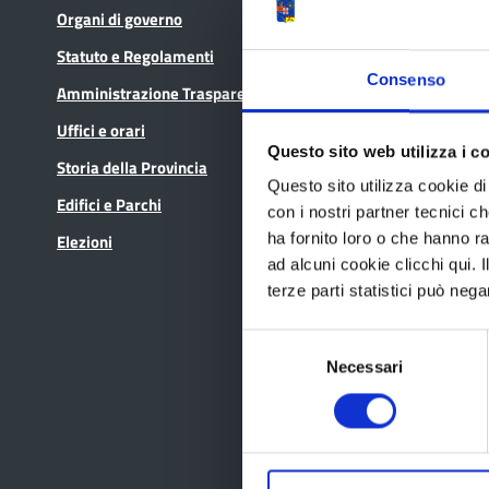
Organi di governo
Bandi di gara
Statuto e Regolamenti
Avvisi pubblici
Consenso
Amministrazione Trasparente
Concorsi e selezioni
Uffici e orari
In scadenza
Questo sito web utilizza i c
Storia della Provincia
Questo sito utilizza cookie di 
Edifici e Parchi
con i nostri partner tecnici c
ha fornito loro o che hanno ra
Elezioni
ad alcuni cookie clicchi qui.
terze parti statistici può nega
Selezione
Necessari
del
consenso