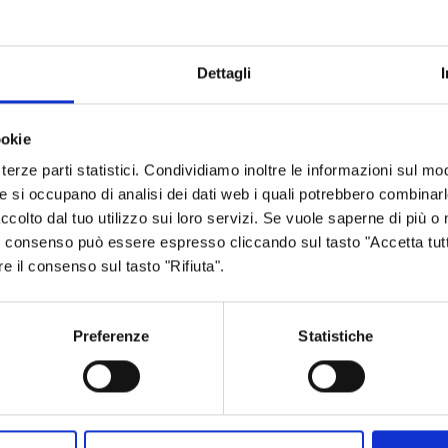
Archivio
Albo fornitori
Bilancio
Albo pretorio
Dettagli
Conferenza Territoriale Sociale e
Consiglio Prov
Sanitaria (CTSS)
Consulta gli at
Infrastrutture, mobilità e trasporti
ookie
Geoportale ca
Istruzione
terze parti statistici. Condividiamo inoltre le informazioni sul modo
Lavoro per te
he si occupano di analisi dei dati web i quali potrebbero combinar
Noi Contro le Mafie
ccolto dal tuo utilizzo sui loro servizi. Se vuole saperne di più o 
Open data
Osservatori e statistiche
 Il consenso può essere espresso cliccando sul tasto "Accetta tutt
Pagamenti
re il consenso sul tasto "Rifiuta".
Pari opportunità
SPID - Lepida
Pianificazione territoriale
Sportello Co
Preferenze
Statistiche
Polizia provinciale
Protocolli di legalità
Relazioni internazionali
Servizi per i cittadini