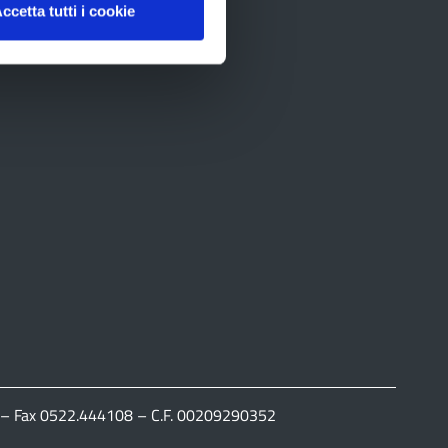
ccetta tutti i cookie
111 – Fax 0522.444108 – C.F. 00209290352