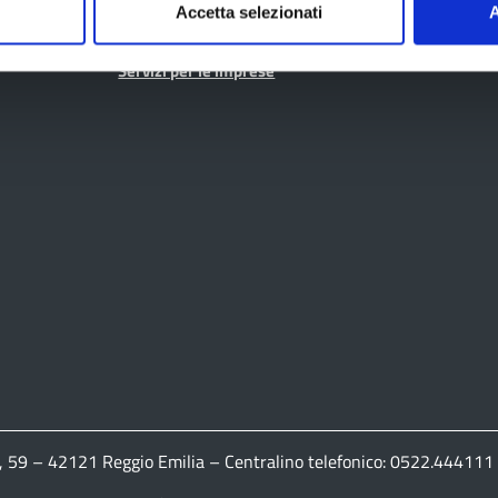
Accetta selezionati
A
Servizi per i Comuni
Servizi per le imprese
ldi, 59 – 42121 Reggio Emilia – Centralino telefonico: 0522.444