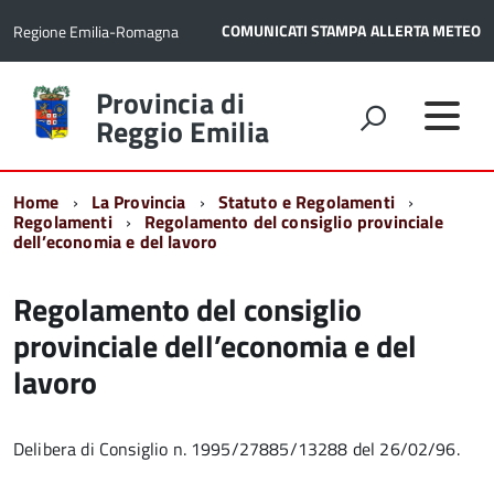
COMUNICATI STAMPA
ALLERTA METEO
Regione Emilia-Romagna
Torna
Provincia di
alla
Reggio Emilia
home
page
Home
La Provincia
Statuto e Regolamenti
Regolamenti
Regolamento del consiglio provinciale
dell’economia e del lavoro
Regolamento del consiglio
provinciale dell’economia e del
lavoro
Delibera di Consiglio n. 1995/27885/13288 del 26/02/96.