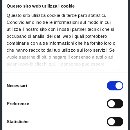
Bandi e avvisi
Questo sito web utilizza i cookie
Questo sito utilizza cookie di terze parti statistici.
Condividiamo inoltre le informazioni sul modo in cui
Bandi di gara
utilizza il nostro sito con i nostri partner tecnici che si
Avvisi pubblici
occupano di analisi dei dati web i quali potrebbero
Concorsi e selezioni
combinarle con altre informazioni che ha fornito loro o
che hanno raccolto dal tuo utilizzo sui loro servizi. Se
In scadenza
vuole saperne di più o negare il consenso a tutti o ad
alcuni cookie clicchi qui. Il consenso può essere
espresso cliccando sul tasto "Accetta tutti". Se non vuole
Aree tematiche
i cookie di terze parti statistici può negare il consenso sul
Selezione
tasto "Rifiuta".
Necessari
del
consenso
Archivio
Preferenze
Bilancio
Conferenza Territoriale Sociale e Sanitaria (CTSS)
Statistiche
Infrastrutture, mobilità e trasporti