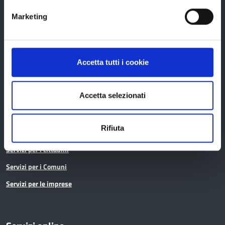
Istruzione
Marketing
Noi Contro le Mafie
Osservatori e statistiche
Accetta tutti i cookie
Pari opportunità
Pianificazione territoriale
Accetta selezionati
Polizia provinciale
Protocolli di legalità
Rifiuta
Relazioni internazionali
Servizi per i cittadini
Servizi per i Comuni
Servizi per le imprese