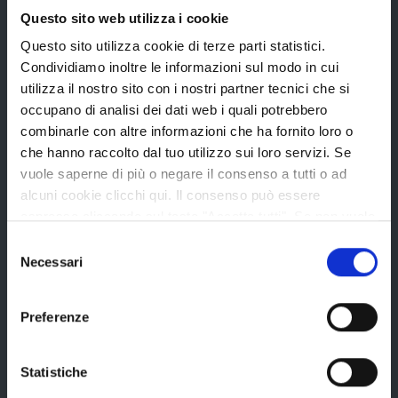
Bandi e avvisi
Questo sito web utilizza i cookie
Questo sito utilizza cookie di terze parti statistici.
Condividiamo inoltre le informazioni sul modo in cui
Bandi di gara
utilizza il nostro sito con i nostri partner tecnici che si
Avvisi pubblici
occupano di analisi dei dati web i quali potrebbero
Concorsi e selezioni
combinarle con altre informazioni che ha fornito loro o
che hanno raccolto dal tuo utilizzo sui loro servizi. Se
In scadenza
vuole saperne di più o negare il consenso a tutti o ad
alcuni cookie clicchi qui. Il consenso può essere
espresso cliccando sul tasto "Accetta tutti". Se non vuole
Aree tematiche
i cookie di terze parti statistici può negare il consenso sul
Selezione
tasto "Rifiuta".
Necessari
del
consenso
Archivio
Preferenze
Bilancio
Conferenza Territoriale Sociale e Sanitaria (CTSS)
Statistiche
Infrastrutture, mobilità e trasporti