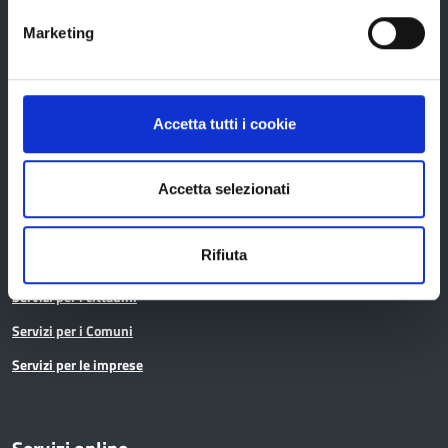
Istruzione
Marketing
Noi Contro le Mafie
Osservatori e statistiche
Accetta tutti i cookie
Pari opportunità
Pianificazione territoriale
Accetta selezionati
Polizia provinciale
Protocolli di legalità
Rifiuta
Relazioni internazionali
Servizi per i cittadini
Servizi per i Comuni
Servizi per le imprese