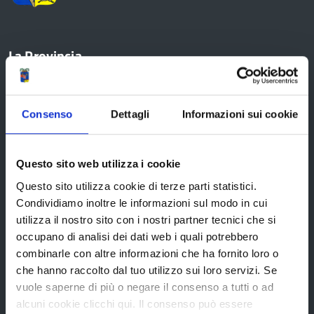
La Provincia
Organi di governo
Consenso
Dettagli
Informazioni sui cookie
Statuto e Regolamenti
Amministrazione Trasparente
Questo sito web utilizza i cookie
Uffici e orari
Questo sito utilizza cookie di terze parti statistici.
Storia della Provincia
Condividiamo inoltre le informazioni sul modo in cui
utilizza il nostro sito con i nostri partner tecnici che si
Edifici e Parchi
occupano di analisi dei dati web i quali potrebbero
Elezioni
combinarle con altre informazioni che ha fornito loro o
che hanno raccolto dal tuo utilizzo sui loro servizi. Se
vuole saperne di più o negare il consenso a tutti o ad
Bandi e avvisi
alcuni cookie clicchi qui. Il consenso può essere