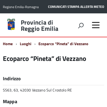
COMUNICATI STAMPA
ALLERTA METEO
Regione Emilia-Romagna
Torna
Provincia di
alla
Reggio Emilia
home
page
Home
Luoghi
Ecoparco “Pineta” di Vezzano
Ecoparco “Pineta” di Vezzano
Indirizzo
SS63, 63, 42030 Vezzano Sul Crostolo RE
Mappa