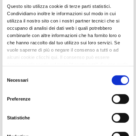
Questo sito utilizza cookie di terze parti statistici.
+
Condividiamo inoltre le informazioni sul modo in cui
−
utilizza il nostro sito con i nostri partner tecnici che si
occupano di analisi dei dati web i quali potrebbero
combinarle con altre informazioni che ha fornito loro o
che hanno raccolto dal tuo utilizzo sui loro servizi. Se
vuole saperne di più o negare il consenso a tutti o ad
alcuni cookie clicchi qui. Il consenso può essere
espresso cliccando sul tasto "Accetta tutti". Se non vuole
i cookie di terze parti statistici può negare il consenso sul
Selezione
tasto "Rifiuta".
Necessari
del
consenso
Preferenze
Statistiche