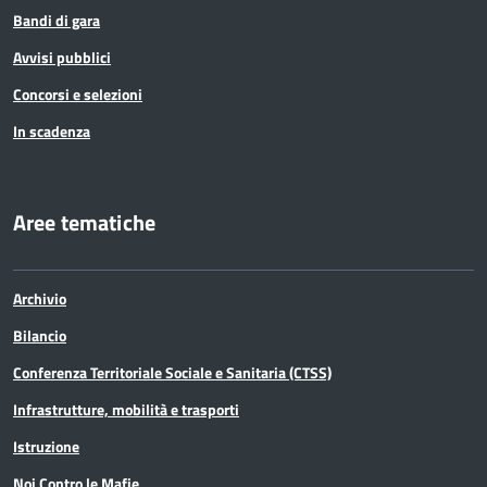
Bandi di gara
Avvisi pubblici
Concorsi e selezioni
In scadenza
Aree tematiche
Archivio
Bilancio
Conferenza Territoriale Sociale e Sanitaria (CTSS)
Infrastrutture, mobilità e trasporti
Istruzione
Noi Contro le Mafie