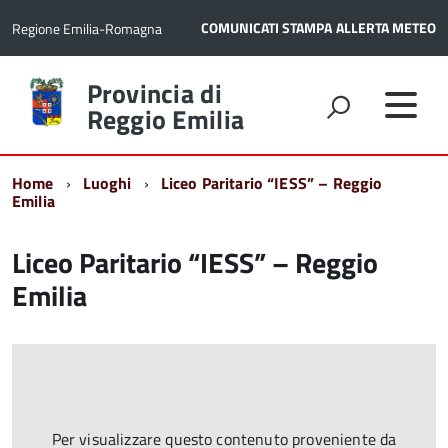
COMUNICATI STAMPA
ALLERTA METEO
Regione Emilia-Romagna
Torna
Provincia di
alla
Reggio Emilia
home
page
Home
Luoghi
Liceo Paritario “IESS” – Reggio
Emilia
Liceo Paritario “IESS” – Reggio
Emilia
Per visualizzare questo contenuto proveniente da