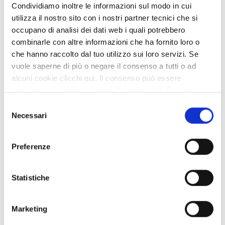
Condividiamo inoltre le informazioni sul modo in cui
−
utilizza il nostro sito con i nostri partner tecnici che si
occupano di analisi dei dati web i quali potrebbero
combinarle con altre informazioni che ha fornito loro o
che hanno raccolto dal tuo utilizzo sui loro servizi. Se
vuole saperne di più o negare il consenso a tutti o ad
alcuni cookie clicchi qui. Il consenso può essere
espresso cliccando sul tasto "Accetta tutti". Se non vuole
i cookie di terze parti statistici può negare il consenso sul
Selezione
tasto "Rifiuta".
Necessari
del
consenso
Preferenze
Statistiche
Marketing