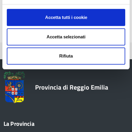
Accetta tutti i cookie
Leaflet
| Map data ©
OpenStreetMap
contributors,
CC-BY-SA
, Imagery ©
Mapbox
Accetta selezionati
Pubblicato: 01 Dicembre 2025
Rifiuta
Provincia di Reggio Emilia
La Provincia