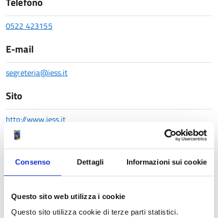
Telefono
0522 423155
E-mail
segreteria@iess.it
Sito
http://www.iess.it
Indirizzo
Consenso
Dettagli
Informazioni sui cookie
Piazza Prampolini, 2/A - 42121 Reggio Emilia
Mappa
Questo sito web utilizza i cookie
Questo sito utilizza cookie di terze parti statistici.
+