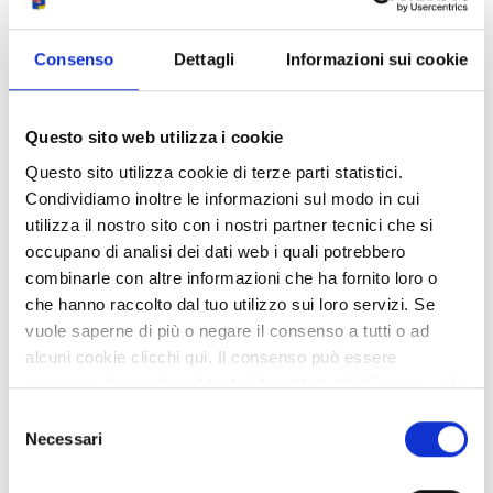
Consenso
Dettagli
Informazioni sui cookie
Questo sito web utilizza i cookie
Questo sito utilizza cookie di terze parti statistici.
Condividiamo inoltre le informazioni sul modo in cui
utilizza il nostro sito con i nostri partner tecnici che si
occupano di analisi dei dati web i quali potrebbero
combinarle con altre informazioni che ha fornito loro o
che hanno raccolto dal tuo utilizzo sui loro servizi. Se
vuole saperne di più o negare il consenso a tutti o ad
alcuni cookie clicchi qui. Il consenso può essere
espresso cliccando sul tasto "Accetta tutti". Se non vuole
i cookie di terze parti statistici può negare il consenso sul
Selezione
tasto "Rifiuta".
Leaflet
| Map data ©
OpenStreetMap
contributors,
CC-BY-SA
, Imagery ©
Mapbox
Necessari
del
consenso