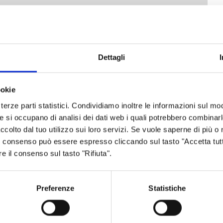
Dettagli
ookie
Leaflet
| Map data ©
OpenStreetMap
contributors,
CC-BY-SA
, Imagery ©
Mapbox
terze parti statistici. Condividiamo inoltre le informazioni sul modo
he si occupano di analisi dei dati web i quali potrebbero combinar
ccolto dal tuo utilizzo sui loro servizi. Se vuole saperne di più o 
 Il consenso può essere espresso cliccando sul tasto "Accetta tutt
re il consenso sul tasto "Rifiuta".
Preferenze
Statistiche