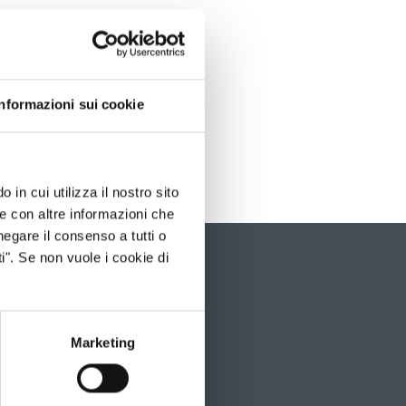
Informazioni sui cookie
 in cui utilizza il nostro sito
le con altre informazioni che
negare il consenso a tutti o
i". Se non vuole i cookie di
È
possibil
navigar
le
slide
Marketing
utilizz
i
tasti
freccia