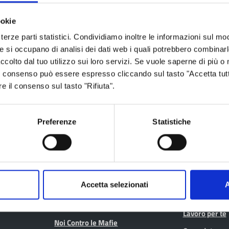
ia
ookie
terze parti statistici. Condividiamo inoltre le informazioni sul modo
he si occupano di analisi dei dati web i quali potrebbero combinar
ccolto dal tuo utilizzo sui loro servizi. Se vuole saperne di più o 
 Il consenso può essere espresso cliccando sul tasto "Accetta tutt
re il consenso sul tasto "Rifiuta".
Aree tematiche
Servizi on
Preferenze
Statistiche
Archivio
Albo fornitori
Bilancio
Albo pretorio
Conferenza Territoriale Sociale e
Consiglio Prov
Sanitaria (CTSS)
Consulta gli at
Accetta selezionati
A
Infrastrutture, mobilità e trasporti
Geoportale ca
Istruzione
Lavoro per te
Noi Contro le Mafie