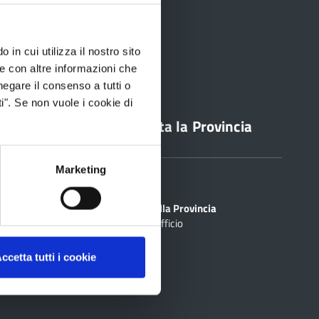
 in cui utilizza il nostro sito
le con altre informazioni che
negare il consenso a tutti o
i". Se non vuole i cookie di
line
Contatta la Provincia
Marketing
Sedi
PEC
Scrivi alla Provincia
Cerca Ufficio
inciale Online
ti
ccetta tutti i cookie
rtografico