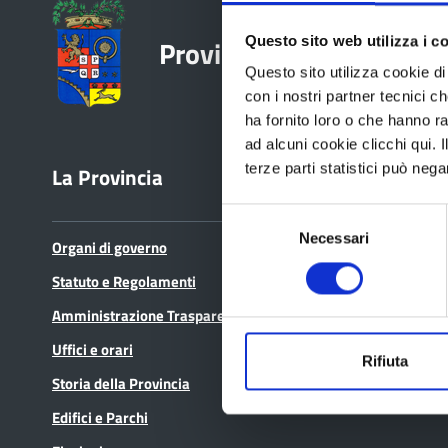
Provincia di Reggio Emil
Questo sito web utilizza i c
Questo sito utilizza cookie di 
con i nostri partner tecnici c
ha fornito loro o che hanno ra
ad alcuni cookie clicchi qui.
terze parti statistici può nega
La Provincia
Bandi e avvisi
Selezione
Necessari
del
Organi di governo
Bandi di gara
consenso
Statuto e Regolamenti
Avvisi pubblici
Amministrazione Trasparente
Concorsi e selezioni
Uffici e orari
In scadenza
Rifiuta
Storia della Provincia
Edifici e Parchi