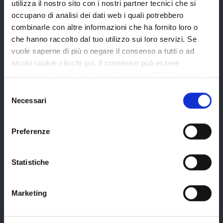
utilizza il nostro sito con i nostri partner tecnici che si
Statuto e Regolamenti
occupano di analisi dei dati web i quali potrebbero
Amministrazione Trasparente
combinarle con altre informazioni che ha fornito loro o
che hanno raccolto dal tuo utilizzo sui loro servizi. Se
Uffici e orari
vuole saperne di più o negare il consenso a tutti o ad
Storia della Provincia
alcuni cookie clicchi qui. Il consenso può essere
espresso cliccando sul tasto "Accetta tutti". Se non vuole
Edifici e Parchi
i cookie di terze parti statistici può negare il consenso sul
Selezione
Elezioni
tasto "Rifiuta".
Necessari
del
consenso
Preferenze
Bandi e avvisi
Statistiche
Bandi di gara
Avvisi pubblici
Marketing
Concorsi e selezioni
In scadenza