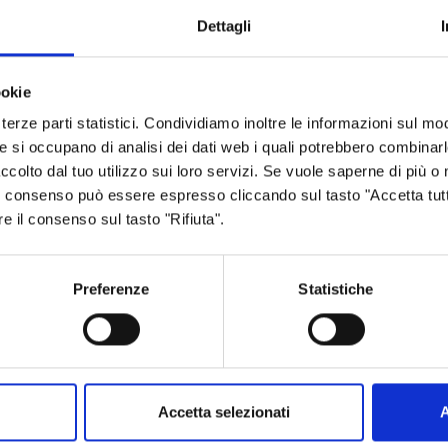
Dettagli
io 2023
ookie
terze parti statistici. Condividiamo inoltre le informazioni sul modo
ia
he si occupano di analisi dei dati web i quali potrebbero combinar
ccolto dal tuo utilizzo sui loro servizi. Se vuole saperne di più o 
 Il consenso può essere espresso cliccando sul tasto "Accetta tutt
re il consenso sul tasto "Rifiuta".
Aree tematiche
Servizi on
Preferenze
Statistiche
Archivio
Albo fornitori
Bilancio
Albo pretorio
Accetta selezionati
A
Conferenza Territoriale Sociale e
Consiglio Prov
Sanitaria (CTSS)