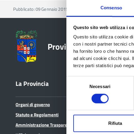
Consenso
Pubblicato: 09 Gennaio 2015
—
Ultima modifica: 04 Magg
Questo sito web utilizza i c
Questo sito utilizza cookie di 
Provincia di Reggio Emil
con i nostri partner tecnici c
ha fornito loro o che hanno ra
ad alcuni cookie clicchi qui.
terze parti statistici può nega
Selezione
La Provincia
Bandi e avvisi
Necessari
del
consenso
Organi di governo
Bandi di gara
Statuto e Regolamenti
Avvisi pubblici
Rifiuta
Amministrazione Trasparente
Concorsi e selezioni