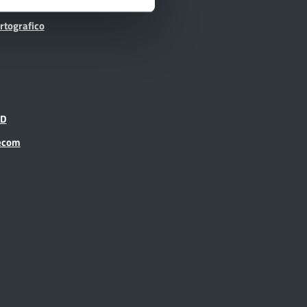
ti
rtografico
ID
recom