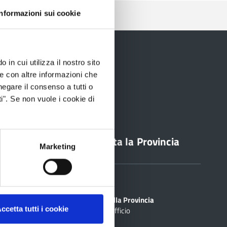
Informazioni sui cookie
 in cui utilizza il nostro sito
le con altre informazioni che
negare il consenso a tutti o
i". Se non vuole i cookie di
line
Contatta la Provincia
Marketing
Sedi
PEC
Scrivi alla Provincia
ccetta tutti i cookie
Cerca Ufficio
inciale Online