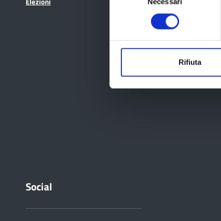
Elezioni
Necessari
del
consenso
Rifiuta
Social