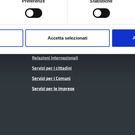
Open data
Preferenze
Statistiche
Osservatori e statistiche
Pagamenti
Pari opportunità
SPID - Lepida
Pianificazione territoriale
Sportello Co
Polizia provinciale
Accetta selezionati
A
Protocolli di legalità
Relazioni internazionali
Servizi per i cittadini
Servizi per i Comuni
Servizi per le imprese