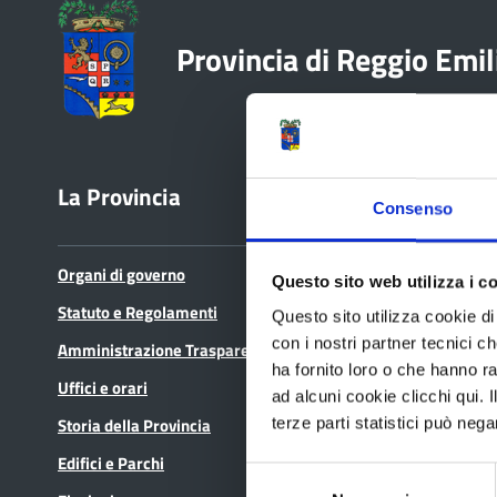
Provincia di Reggio Emil
La Provincia
Bandi e avvisi
Consenso
Organi di governo
Bandi di gara
Questo sito web utilizza i c
Statuto e Regolamenti
Avvisi pubblici
Questo sito utilizza cookie di 
con i nostri partner tecnici c
Amministrazione Trasparente
Concorsi e selezioni
ha fornito loro o che hanno ra
Uffici e orari
In scadenza
ad alcuni cookie clicchi qui.
Storia della Provincia
terze parti statistici può nega
Edifici e Parchi
Selezione