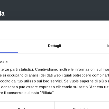
ia
Aree tematiche
Servizi on
Dettagli
Archivio
Albo fornitori
ookie
Bilancio
Albo pretorio
terze parti statistici. Condividiamo inoltre le informazioni sul modo
he si occupano di analisi dei dati web i quali potrebbero combinar
Conferenza Territoriale Sociale e
Consiglio Prov
Sanitaria (CTSS)
ccolto dal tuo utilizzo sui loro servizi. Se vuole saperne di più o 
Consulta gli at
 Il consenso può essere espresso cliccando sul tasto "Accetta tutt
Infrastrutture, mobilità e trasporti
Geoportale ca
re il consenso sul tasto "Rifiuta".
Istruzione
Lavoro per te
Noi Contro le Mafie