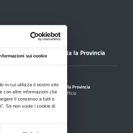
line
Contatta la Provincia
Informazioni sui cookie
Sedi
PEC
 in cui utilizza il nostro sito
Scrivi alla Provincia
le con altre informazioni che
Cerca Ufficio
inciale Online
negare il consenso a tutti o
ti
i". Se non vuole i cookie di
rtografico