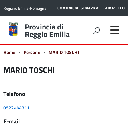
COMUNICATI STAMPA
ALLERTA METEO
Regione Emilia-Romagna
Torna
Provincia di
alla
Reggio Emilia
home
page
Home
Persone
MARIO TOSCHI
MARIO TOSCHI
Telefono
0522444311
E-mail