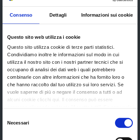
Uffici e orari
Consenso
Dettagli
Informazioni sui cookie
Storia della Provincia
Edifici e Parchi
Questo sito web utilizza i cookie
Elezioni
Questo sito utilizza cookie di terze parti statistici.
Condividiamo inoltre le informazioni sul modo in cui
utilizza il nostro sito con i nostri partner tecnici che si
Bandi e avvisi
occupano di analisi dei dati web i quali potrebbero
combinarle con altre informazioni che ha fornito loro o
che hanno raccolto dal tuo utilizzo sui loro servizi. Se
Bandi di gara
vuole saperne di più o negare il consenso a tutti o ad
Avvisi pubblici
alcuni cookie clicchi qui. Il consenso può essere
espresso cliccando sul tasto "Accetta tutti". Se non vuole
Concorsi e selezioni
i cookie di terze parti statistici può negare il consenso sul
Selezione
In scadenza
tasto "Rifiuta".
Necessari
del
consenso